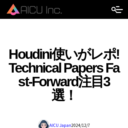
Houdini使いがレポ!
Technical Papers Fa
st-Forward注目3
選！
AICU Japan
2024/12/7