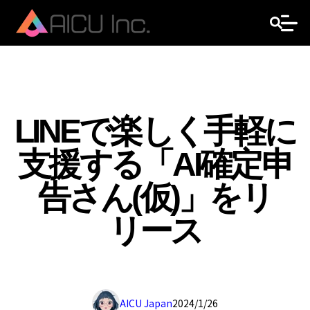
LINEで楽しく手軽に
支援する「AI確定申
告さん(仮)」をリ
リース
AICU Japan
2024/1/26