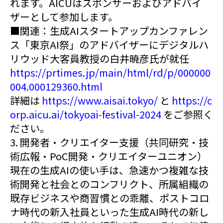
れます。AICUはスポンサーおよびアドバイ
ザーとして参加します。
■関連：生成AIスタートアップカンファレン
ス「東京AI祭」のアドバイザーにデジタルハ
リウッド大客員教授の白井暁彦氏が就任
https://prtimes.jp/main/html/rd/p/000000
004.000129360.html
詳細は
https://www.aisai.tokyo/
と
https://c
orp.aicu.ai/tokyoai-festival-2024
をご参照く
ださい。
3. 開発者・クリエイター支援（共同研究・技
術広報・PoC開発・クリエイターユニオン）
現在の生成AIの使い手は、急速かつ複雑な技
術開発と社会とのコンフリクト、所属組織の
既存ビジネスや商習慣との乖離、ポストコロ
ナ時代の新入社員といった生成AI時代の新し