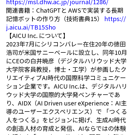
https://msl.dhw.ac.jp/journal/1286/
関連書籍：ChatGPTと AWSで実装する長期
記憶ボットの作り方（技術書典15）
https://
j.aicu.ai/TB15Sho
【AICU Inc. について】
2023年7月にシリコンバレー在住20年の徳田
浩司が米国サニーベールに設立し、同年10月
にCEOの白井暁彦（デジタルハリウッド大学
大学院客員教授，博士・工学）が参画したク
リエイティブAI時代の国際科学コミュニケー
ション企業です。AICU Inc.は、デジタルハリ
ウッド大学の国際的大学発ベンチャーであ
り、AIDX（AI Driven user eXperience：AI主
導のユーザーエクスペリエンス）で 「つくる
人をつくる」をビジョンに掲げ、生成AI時代
の創造人材の育成と発信、AIならではの体験