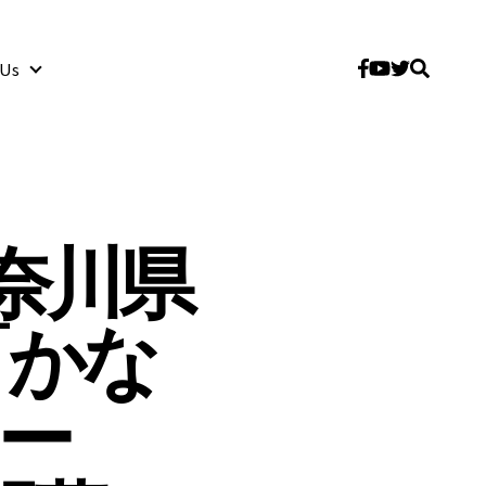
 Us
About Us
奈川県
「かな
ー