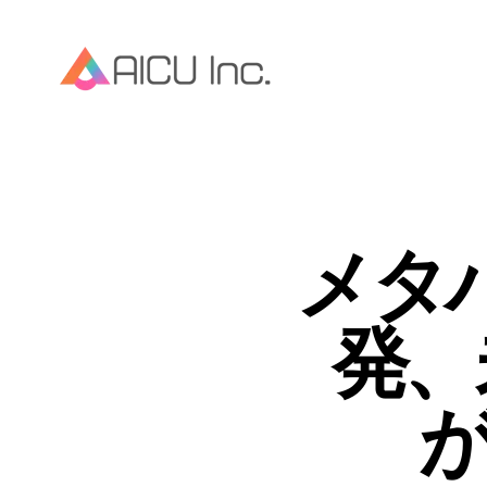
メタ
発、