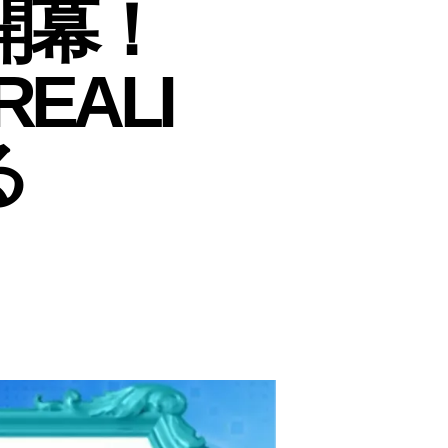
開幕！
EALI
る