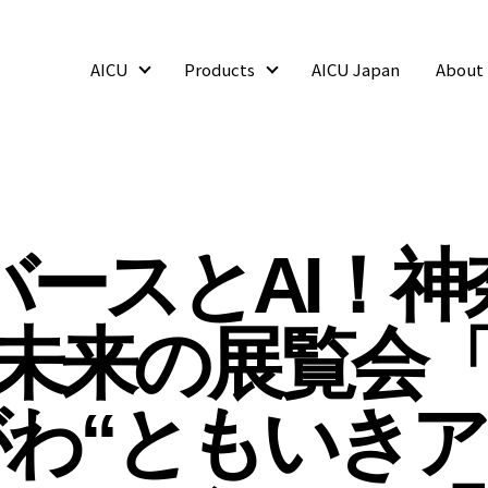
AICU
Products
AICU Japan
About
AICU
Products
バースとAI！神
未来の展覧会
がわ“ともいきア