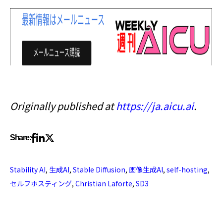
Originally published at
https://ja.aicu.ai
.
Share:
Stability AI
,
生成AI
,
Stable Diffusion
,
画像生成AI
,
self-hosting
,
セルフホスティング
,
Christian Laforte
,
SD3