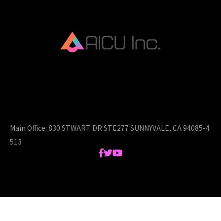
AICU Inc. is AIDX company.
Main Office:
830 STWART DR STE277 SUNNYVALE, CA 94085-4
513