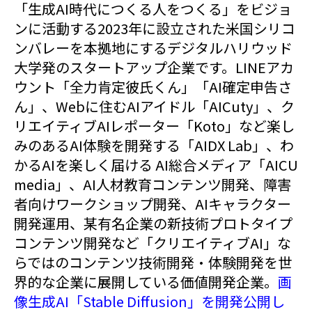
「生成AI時代につくる人をつくる」をビジョ
ンに活動する2023年に設立された米国シリコ
ンバレーを本拠地にするデジタルハリウッド
大学発のスタートアップ企業です。LINEアカ
ウント「全力肯定彼氏くん」「AI確定申告さ
ん」、Webに住むAIアイドル「AICuty」、ク
リエイティブAIレポーター「Koto」など楽し
みのあるAI体験を開発する「AIDX Lab」、わ
かるAIを楽しく届ける AI総合メディア「AICU
media」、AI人材教育コンテンツ開発、障害
者向けワークショップ開発、AIキャラクター
開発運用、某有名企業の新技術プロトタイプ
コンテンツ開発など「クリエイティブAI」な
らではのコンテンツ技術開発・体験開発を世
界的な企業に展開している価値開発企業。
画
像生成AI「Stable Diffusion」を開発公開し