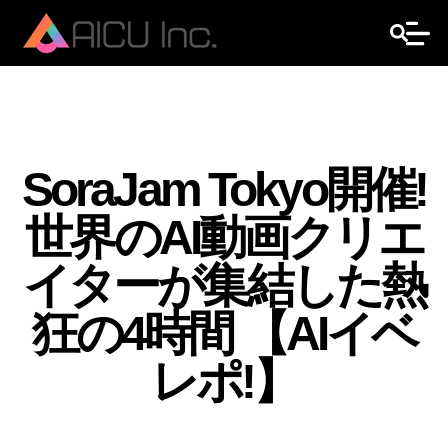
SoraJam Tokyo開催!
世界のAI動画クリエ
イターが集結した熱
狂の4時間 【AIイベ
レポ!】