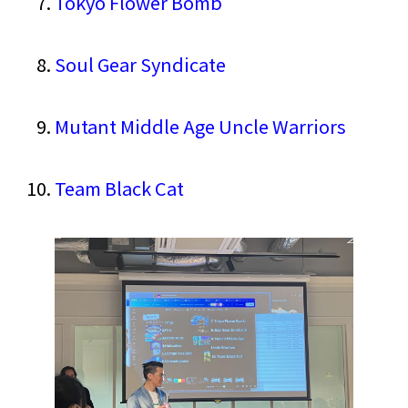
Tokyo Flower Bomb
Soul Gear Syndicate
Mutant Middle Age Uncle Warriors
Team Black Cat