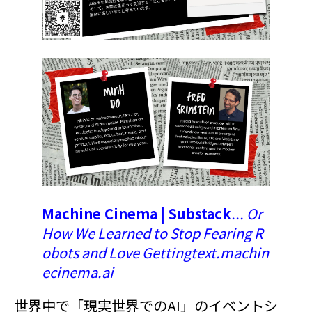
Machine Cinema | Substack
... Or
How We Learned to Stop Fearing R
obots and Love Getting
text.machin
ecinema.ai
世界中で「現実世界でのAI」のイベントシ