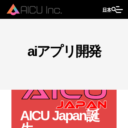
日本
aiアプリ開発
AICU Japan誕