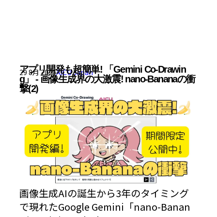
アプリ開発も超簡単! 「Gemini Co-Drawin
29 8月 2025
AICU Japan
g」 - 画像生成界の大激震! nano-Bananaの衝
撃(2)
画像生成AIの誕生から3年のタイミング
で現れたGoogle Gemini「nano-Banan