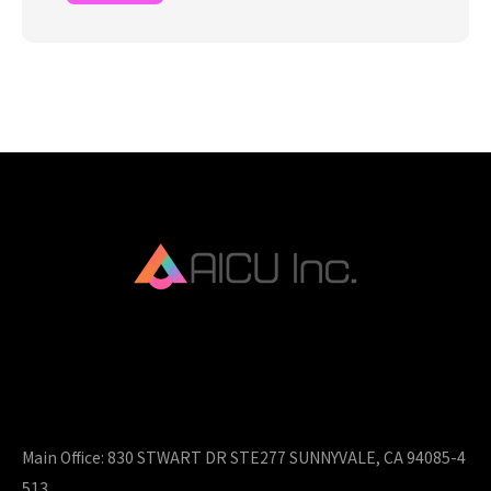
AICU Inc. is AIDX company.
Main Office:
830 STWART DR STE277 SUNNYVALE, CA 94085-4
513