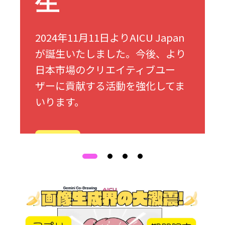
生
2024年11月11日よりAICU Japan
が誕生いたしました。今後、より
日本市場のクリエイティブユー
ザーに貢献する活動を強化してま
いります。
詳細