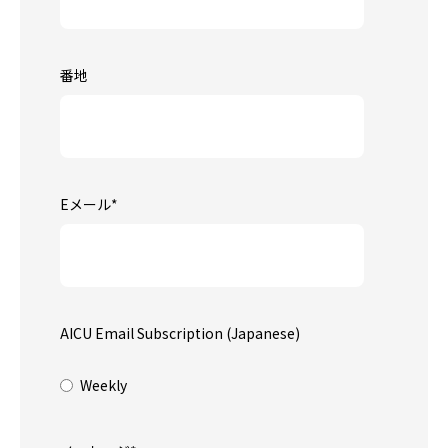
番地
Eメール
*
AICU Email Subscription (Japanese)
Weekly