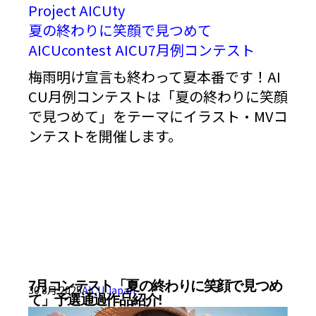
Project AICUty
夏の終わりに笑顔で見つめて
AICUcontest
AICU7月例コンテスト
梅雨明け宣言も終わって夏本番です！AI
CU月例コンテストは「夏の終わりに笑顔
で見つめて」をテーマにイラスト・MVコ
ンテストを開催します。
7月コンテスト「夏の終わりに笑顔で見つめ
30 8月 2025
AICU Japan
て」予選通過作品紹介!