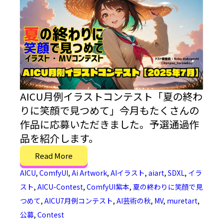
AICU月例イラストコンテスト「夏の終わ
りに笑顔で見つめて」今月もたくさんの
作品に応募いただきました。予選通過作
品を紹介します。
Read More
AICU
,
ComfyUI
,
Ai Artwork
,
AIイラスト
,
aiart
,
SDXL
,
イラ
スト
,
AICU-Contest
,
ComfyUI紫本
,
夏の終わりに笑顔で見
つめて
,
AICU7月例コンテスト
,
AI芸術の秋
,
MV
,
muretart
,
公募
,
Contest