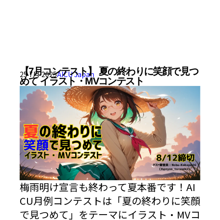
【7月コンテスト】 夏の終わりに笑顔で見つ
25 7月 2025
AICU Japan
めて イラスト・MVコンテスト
梅雨明け宣言も終わって夏本番です！AI
CU月例コンテストは「夏の終わりに笑顔
で見つめて」をテーマにイラスト・MVコ