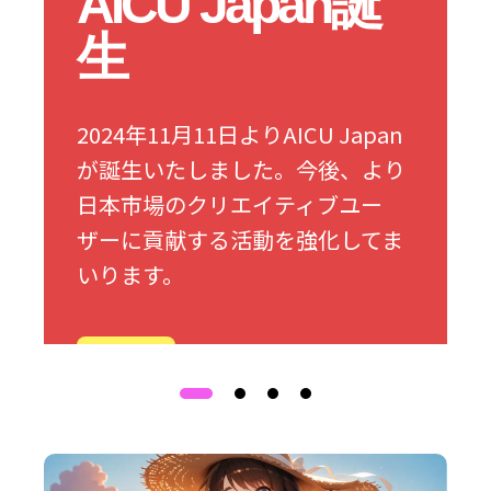
AICU Japan誕
生
2024年11月11日よりAICU Japan
が誕生いたしました。今後、より
日本市場のクリエイティブユー
ザーに貢献する活動を強化してま
いります。
詳細