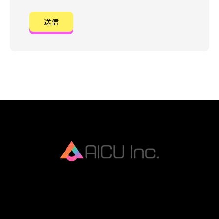
AICU Inc. is AIDX company.