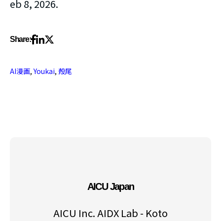
eb 8, 2026.
Share:
AI漫画
,
Youkai
,
殻尾
AICU Japan
AICU Inc. AIDX Lab - Koto