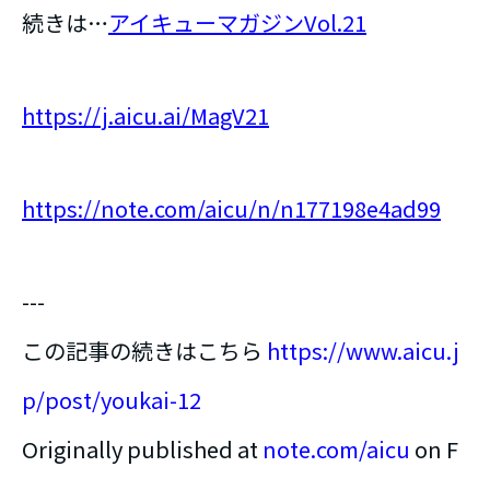
続きは…
アイキューマガジンVol.21
https://j.aicu.ai/MagV21
https://note.com/aicu/n/n177198e4ad99
---
この記事の続きはこちら
https://www.aicu.j
p/post/youkai-12
Originally published at
note.com/aicu
on F