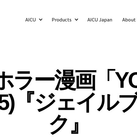
AICU
Products
AICU Japan
About
AICU
Products
ホラー漫画「YO
(15)『ジェイル
ク』