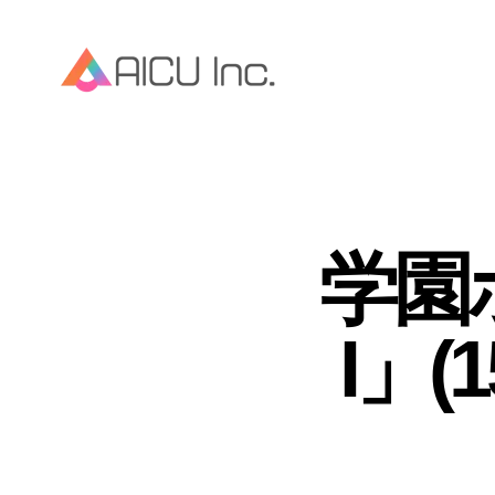
学園
I」