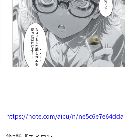
https://note.com/aicu/n/ne5c6e7e64dda
第2話『スイロン』