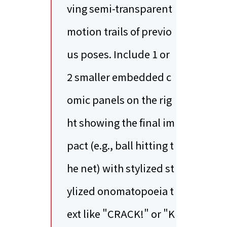
ving semi-transparent
motion trails of previo
us poses. Include 1 or
2 smaller embedded c
omic panels on the rig
ht showing the final im
pact (e.g., ball hitting t
he net) with stylized st
ylized onomatopoeia t
ext like "CRACK!" or "K