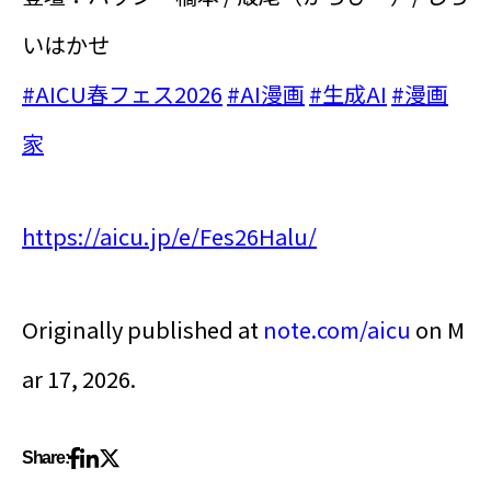
いはかせ
#AICU春フェス2026
#AI漫画
#生成AI
#漫画
家
https://aicu.jp/e/Fes26Halu/
Originally published at
note.com/aicu
on M
ar 17, 2026.
Share: