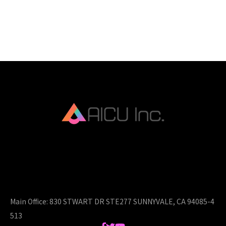
AICU Inc. is AIDX company.
Main Office:
830 STWART DR STE277 SUNNYVALE, CA 94085-4
513