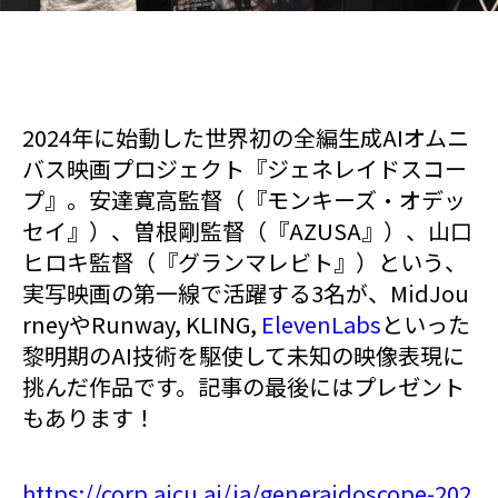
2024年に始動した世界初の全編生成AIオムニ
バス映画プロジェクト『ジェネレイドスコー
プ』。安達寛高監督（『モンキーズ・オデッ
セイ』）、曽根剛監督（『AZUSA』）、山口
ヒロキ監督（『グランマレビト』）という、
実写映画の第一線で活躍する3名が、MidJou
rneyやRunway, KLING,
ElevenLabs
といった
黎明期のAI技術を駆使して未知の映像表現に
挑んだ作品です。記事の最後にはプレゼント
もあります！
https://corp.aicu.ai/ja/generaidoscope-202