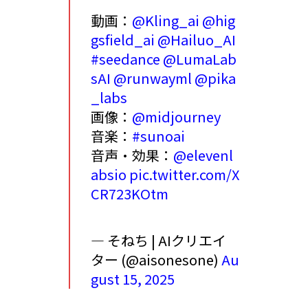
動画：
@Kling_ai
@hig
gsfield_ai
@Hailuo_AI
#seedance
@LumaLab
sAI
@runwayml
@pika
_labs
画像：
@midjourney
音楽：
#sunoai
音声・効果：
@elevenl
absio
pic.twitter.com/X
CR723KOtm
— そねち | AIクリエイ
ター (@aisonesone)
Au
gust 15, 2025