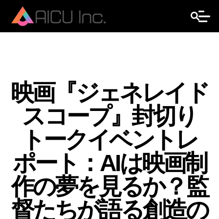
映画『ジェネレイド
スコープ』封切り
トークイベントレ
ポート：AIは映画制
作の夢を見るか？監
督たちが語る創造の