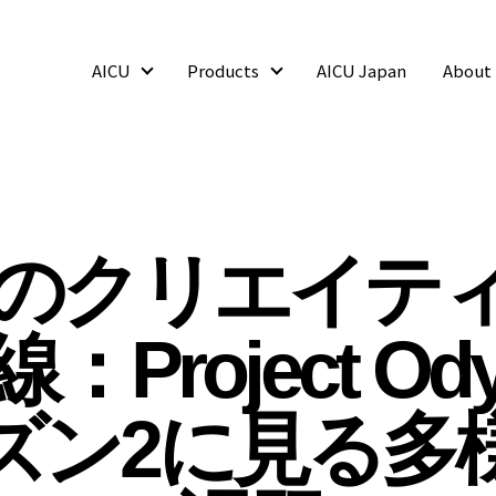
AICU
Products
AICU Japan
About
AICU
Products
のクリエイティ
：Project Ody
ズン2に見る多