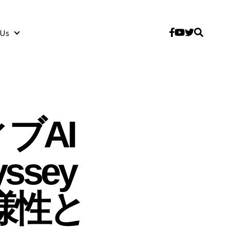
 Us
About Us
ブAI
ssey
様性と