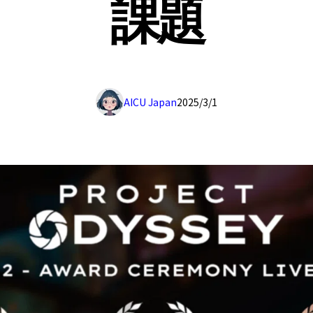
課題
AICU Japan
2025/3/1