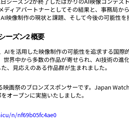
シーズン2が終了したばかりのAI映像コンテスト「Proj
際メディアパートナーとしてその結果と、事務局か
AI映像制作の現状と課題、そして今後の可能性を
sey シーズン2 概要
ysseyは、AIを活用した映像制作の可能性を追求する国
、世界中から多数の作品が寄せられ、AI技術の進
した、見応えのある作品群が生まれました。
映画祭のブロンズスポンサーです。Japan Watch 
部をオープンに実施いたしました。
aicu/n/nf69b05fc4ae0