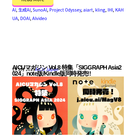
AI
,
生成AI
,
SunoAI
,
Project Odyssey
,
aiart
,
kling
,
IHI
,
KAH
UA
,
DOAI
,
AIvideo
AICUマガジン Vol.8 特集「SIGGRAPH Asia2
19 1月 2025
AICU Japan
024」note版/Kindle版同時発売!!