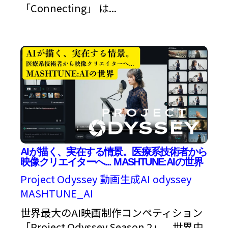
「Connecting」 は...
AIが描く、実在する情景。医療系技術者から
映像クリエイターへ... MASHTUNE:AIの世界
Project Odyssey
動画生成AI
odyssey
MASHTUNE_AI
世界最大のAI映画制作コンペティション
「Project Odyssey Season 2」。世界中