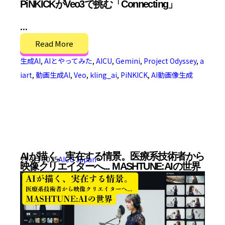
PiNKICKがVeo3で挑む「Connecting」
...
Read More
生成AI
,
AIとやってみた
,
AICU
,
Gemini
,
Project Odyssey
,
a
iart
,
動画生成AI
,
Veo
,
kling_ai
,
PiNKICK
,
AI動画像生成
AIが描く、実在する情景。医療系技術者から
29 3月 2025
AICU Japan
映像クリエイターへ... MASHTUNE:AIの世界