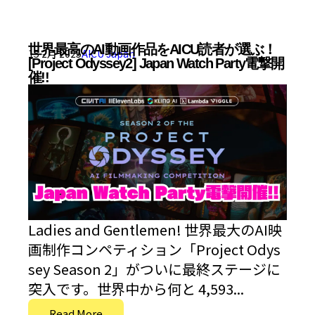
世界最高のAI動画作品をAICU読者が選ぶ！
15 2月 2025
AICU Japan
[Project Odyssey2] Japan Watch Party電撃開
催!!
Ladies and Gentlemen! 世界最大のAI映
画制作コンペティション「Project Odys
sey Season 2」がついに最終ステージに
突入です。世界中から何と 4,593...
Read More