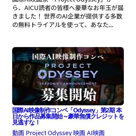
ら、AICU読者の皆様へ豪華なお年玉が届
きました！ 世界のAI企業が提供する多数
の無料トライアルを使って、あなた...
国際AI映像制作コンペ「Odyssey」第2期 本
日から作品募集開始～豪華無償クレジットを
見逃すな！
動画
Project Odyssey
映画
AI映画