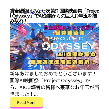
賞金総額はあなた次第!? 国際映画祭「Projec
7 1月 2025
AICU Japan
t Odyssey」でAI企業からの巨大お年玉を掴
み取れ！
新年あけましておめでとうございます！
国際AI映画祭「Project Odyssey」か
ら、AICU読者の皆様へ豪華なお年玉が届
きました！...
Read More