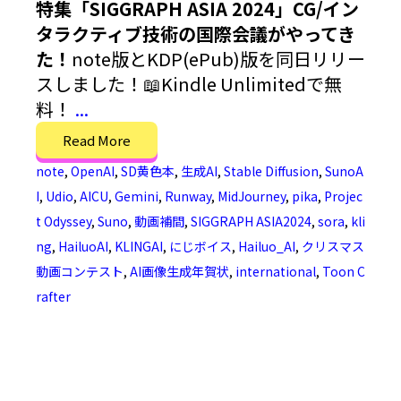
特集「SIGGRAPH ASIA 2024」CG/イン
タラクティブ技術の国際会議がやってき
た！
note版とKDP(ePub)版を同日リリー
スしました！📖Kindle Unlimitedで無
料！
...
Read More
note
,
OpenAI
,
SD黄色本
,
生成AI
,
Stable Diffusion
,
SunoA
I
,
Udio
,
AICU
,
Gemini
,
Runway
,
MidJourney
,
pika
,
Projec
t Odyssey
,
Suno
,
動画補間
,
SIGGRAPH ASIA2024
,
sora
,
kli
ng
,
HailuoAI
,
KLINGAI
,
にじボイス
,
Hailuo_AI
,
クリスマス
動画コンテスト
,
AI画像生成年賀状
,
international
,
Toon C
rafter