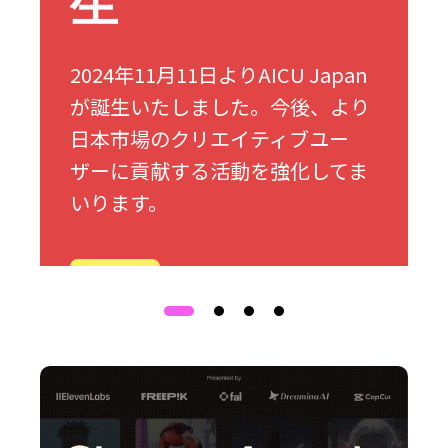
生
2024年11月11日よりAICU Japan
が誕生いたしました。今後、より
日本市場のクリエイティブユー
ザーに貢献する活動を強化してま
いります。
詳細