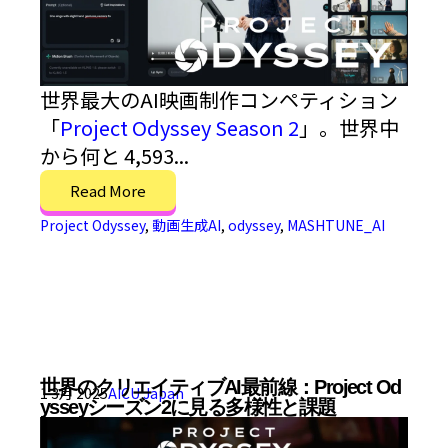
世界最大のAI映画制作コンペティション
「
Project Odyssey Season 2
」。世界中
から何と 4,593...
Read More
Project Odyssey
,
動画生成AI
,
odyssey
,
MASHTUNE_AI
世界のクリエイティブAI最前線：Project Od
1 3月 2025
AICU Japan
ysseyシーズン2に見る多様性と課題