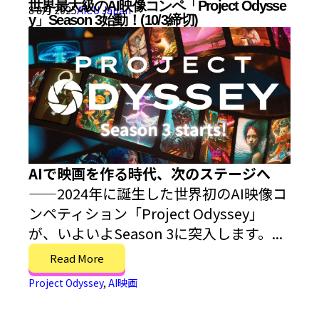
世界最大級のAI映像コンペ「Project Odysse
8 8月 2025
AICU Japan
y」Season 3始動！(10/3締切)
AIで映画を作る時代、次のステージへ
——
2024年に誕生した世界初のAI映像コ
ンペティション「Project Odyssey」
が、いよいよSeason 3に突入します。...
Read More
Project Odyssey
,
AI映画