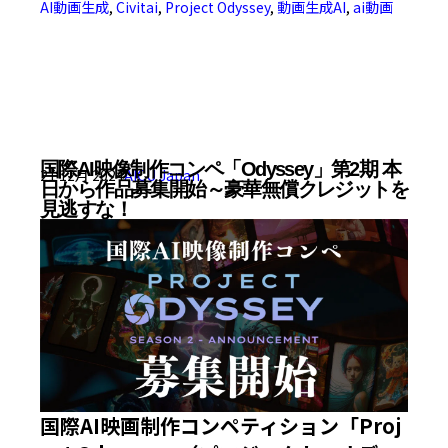
AI動画生成
,
Civitai
,
Project Odyssey
,
動画生成AI
,
ai動画
国際AI映像制作コンペ「Odyssey」第2期 本
21 12月 2024
AICU Japan
日から作品募集開始～豪華無償クレジットを
見逃すな！
国際AI映画制作コンペティション「Proj