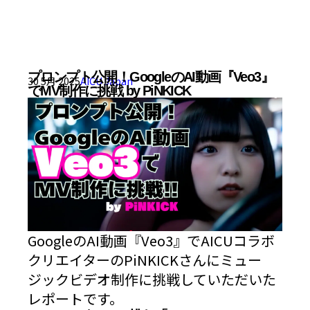
プロンプト公開！GoogleのAI動画『Veo3』
30 5月 2025
AICU Japan
でMV制作に挑戦 by PiNKICK
GoogleのAI動画『Veo3』でAICUコラボ
クリエイターのPiNKICKさんにミュー
ジックビデオ制作に挑戦していただいた
レポートです。