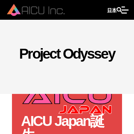
日本
Project Odyssey
AICU Japan誕