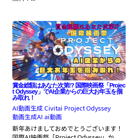
賞金総額はあなた次第!? 国際映画祭「Projec
t Odyssey」でAI企業からの巨大お年玉を掴
み取れ！
AI動画生成
Civitai
Project Odyssey
動画生成AI
ai動画
新年あけましておめでとうございます！
国際AI映画祭「Project Odyssey」か