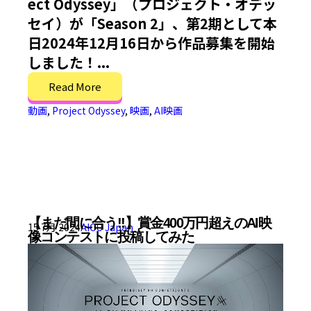
ect Odyssey」（プロジェクト・オデッ
セイ）が「Season 2」、第2期として本
日2024年12月16日から作品募集を開始
しました！...
Read More
動画
,
Project Odyssey
,
映画
,
AI映画
【まだ間に合う!!】賞金400万円超えのAI映
15 7月 2024
AICU Japan
像コンテストに投稿してみた