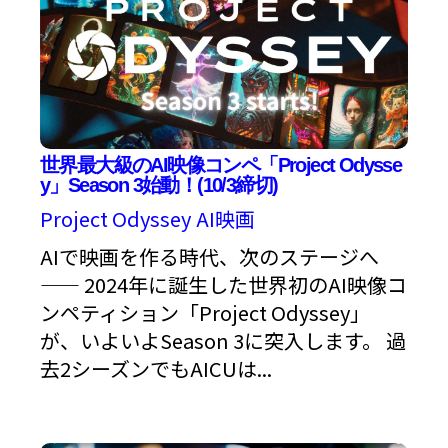
世界最大級のAI映像コンペ「Project Odysse
y」Season 3始動！(10/3締切)
Project Odyssey
AI映画
AIで映画を作る時代、次のステージへ
—— 2024年に誕生した世界初のAI映像コ
ンペティション「Project Odyssey」
が、いよいよSeason 3に突入します。 過
去2シーズンでもAICUは...