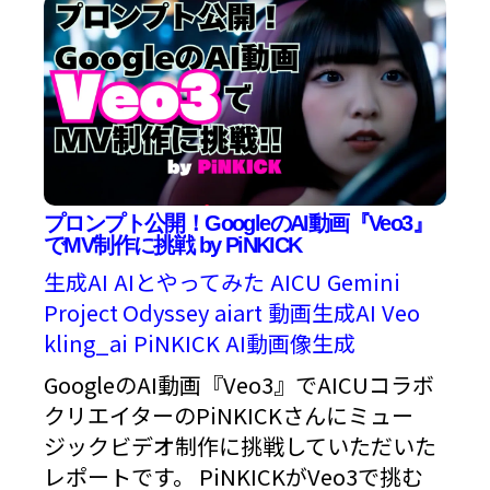
プロンプト公開！GoogleのAI動画『Veo3』
でMV制作に挑戦 by PiNKICK
生成AI
AIとやってみた
AICU
Gemini
Project Odyssey
aiart
動画生成AI
Veo
kling_ai
PiNKICK
AI動画像生成
GoogleのAI動画『Veo3』でAICUコラボ
クリエイターのPiNKICKさんにミュー
ジックビデオ制作に挑戦していただいた
レポートです。 PiNKICKがVeo3で挑む