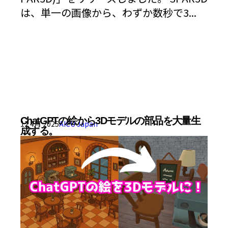
は、単一の画像から、わずか数秒で3...
ChatGPTの絵から3Dモデルの部品を大量生
12 4月 2025
AICU Japan
成する。