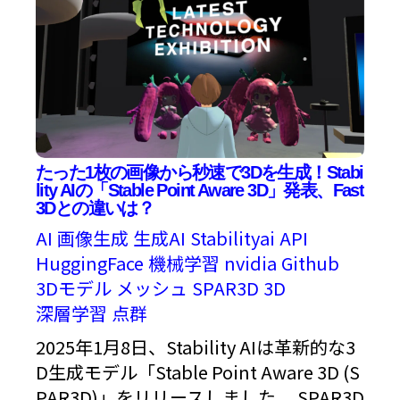
たった1枚の画像から秒速で3Dを生成！Stabi
lity AIの「Stable Point Aware 3D」発表、Fast
3Dとの違いは？
AI
画像生成
生成AI
Stabilityai
API
HuggingFace
機械学習
nvidia
Github
3Dモデル
メッシュ
SPAR3D
3D
深層学習
点群
2025年1月8日、Stability AIは革新的な3
D生成モデル「Stable Point Aware 3D (S
PAR3D)」をリリースしました。 SPAR3D