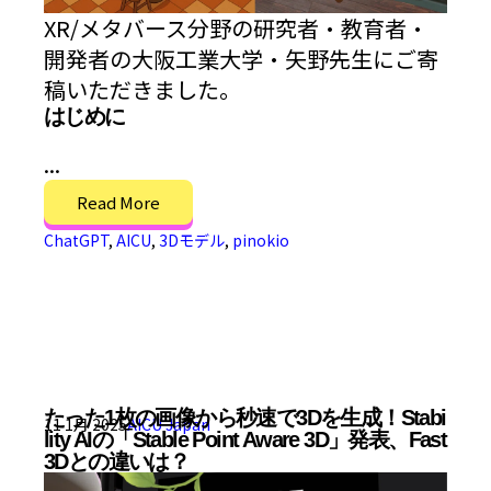
XR/メタバース分野の研究者・教育者・
開発者の大阪工業大学・矢野先生にご寄
稿いただきました。
はじめに
...
Read More
ChatGPT
,
AICU
,
3Dモデル
,
pinokio
たった1枚の画像から秒速で3Dを生成！Stabi
11 1月 2025
AICU Japan
lity AIの「Stable Point Aware 3D」発表、Fast
3Dとの違いは？