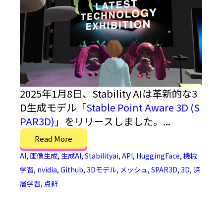
2025年1月8日、Stability AIは革新的な3
D生成モデル「
Stable Point Aware 3D (S
PAR3D)
」をリリースしました。...
Read More
AI
,
画像生成
,
生成AI
,
Stabilityai
,
API
,
HuggingFace
,
機械
学習
,
nvidia
,
Github
,
3Dモデル
,
メッシュ
,
SPAR3D
,
3D
,
深
層学習
,
点群