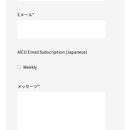
Eメール
*
AICU Email Subscription (Japanese)
Weekly
メッセージ
*