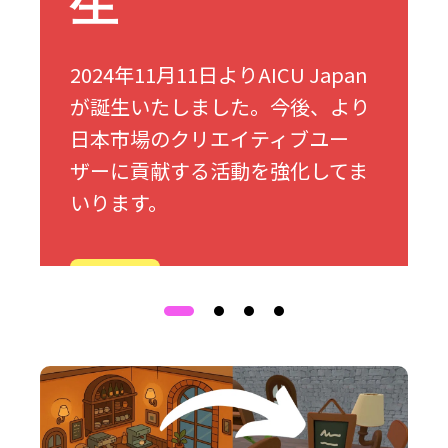
生
2024年11月11日よりAICU Japan
が誕生いたしました。今後、より
日本市場のクリエイティブユー
ザーに貢献する活動を強化してま
いります。
詳細