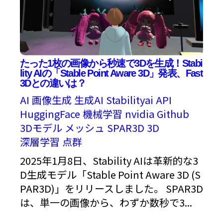
たった1枚の画像から秒速で3Dを生成！Stabi
lity AIの「Stable Point Aware 3D」発表、Fast
3Dとの違いは？
AI
画像生成
生成AI
Stabilityai
API
HuggingFace
機械学習
nvidia
Github
3Dモデル
メッシュ
SPAR3D
3D
深層学習
点群
2025年1月8日、Stability AIは革新的な3
D生成モデル「Stable Point Aware 3D (S
PAR3D)」をリリースしました。 SPAR3D
は、単一の画像から、わずか数秒で3...