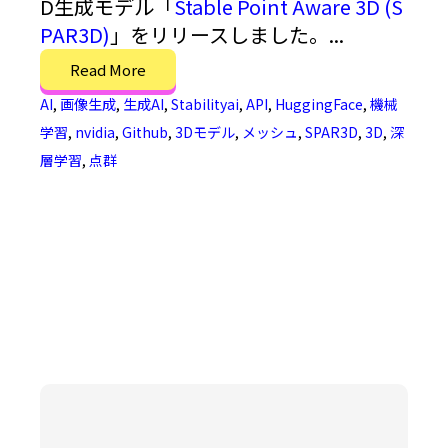
D生成モデル「
Stable Point Aware 3D (S
PAR3D)
」をリリースしました。...
Read More
AI
,
画像生成
,
生成AI
,
Stabilityai
,
API
,
HuggingFace
,
機械
学習
,
nvidia
,
Github
,
3Dモデル
,
メッシュ
,
SPAR3D
,
3D
,
深
層学習
,
点群