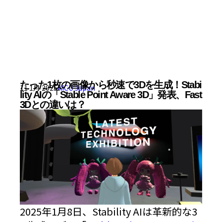
たった1枚の画像から秒速で3Dを生成！Stabi
11 1月 2025
AICU Japan
lity AIの「Stable Point Aware 3D」発表、Fast
3Dとの違いは？
2025年1月8日、Stability AIは革新的な3