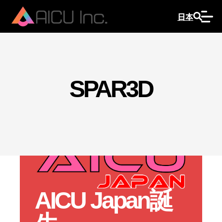
日本
SPAR3D
AICU Japan誕