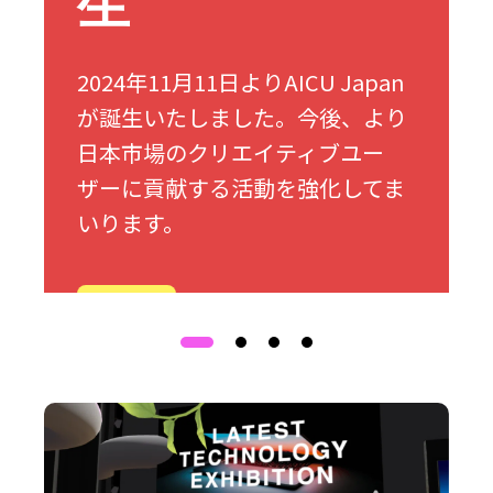
生
2024年11月11日よりAICU Japan
が誕生いたしました。今後、より
日本市場のクリエイティブユー
ザーに貢献する活動を強化してま
いります。
詳細