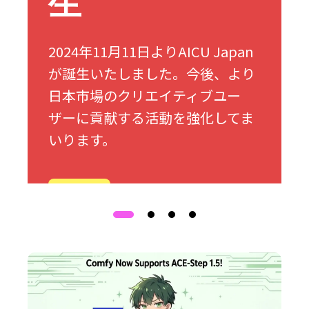
生
2024年11月11日よりAICU Japan
が誕生いたしました。今後、より
日本市場のクリエイティブユー
ザーに貢献する活動を強化してま
いります。
詳細