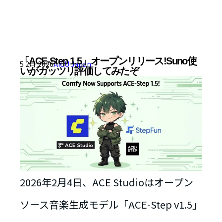
「ACE-Step 1.5」オープンリリース!Suno使
5 2月 2026
AICU Japan
いがガッツリ評価してみたぞ
2026年2月4日、ACE Studioはオープン
ソース音楽生成モデル「ACE-Step v1.5」