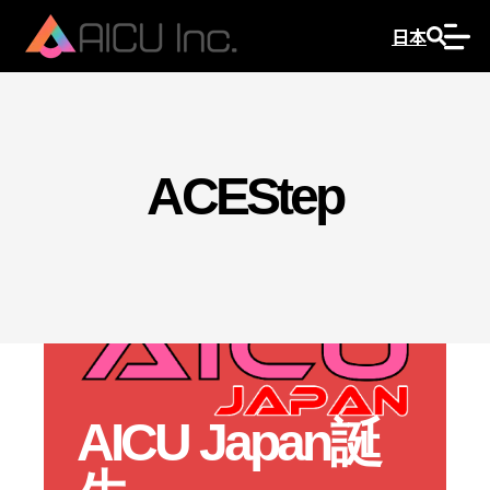
日本
ACEStep
AICU Japan誕