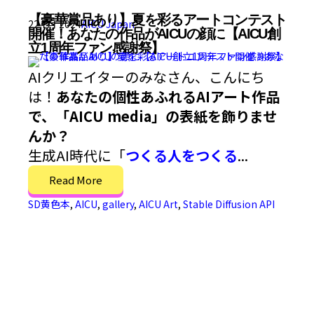
【豪華賞品あり】夏を彩るアートコンテスト
22 7月 2024
AICU Japan
開催！あなたの作品がAICUの顔に【AICU創
立1周年ファン感謝祭】
AIクリエイターのみなさん、こんにち
は！
あなたの個性あふれるAIアート作品
で、「AICU media」の表紙を飾りませ
んか？
生成AI時代に「
つくる人をつくる
...
Read More
SD黄色本
,
AICU
,
gallery
,
AICU Art
,
Stable Diffusion API