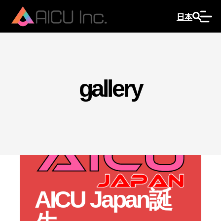
日本
gallery
AICU Japan誕