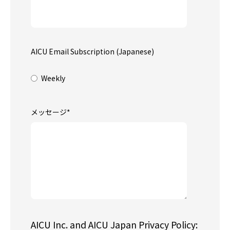
AICU Email Subscription (Japanese)
Weekly
メッセージ
*
AICU Inc. and AICU Japan Privacy Policy: