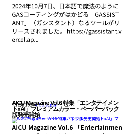
2024年10月7日、日本語で魔法のように
GASコーディングがはかどる「GASSIST
ANT」（ガシスタント）なるツールがリ
リースされました。 https://gassistant.v
ercel.ap...
AICU Magazine Vol.6 特集「エンタテイメン
7 12月 2024
AICU Japan
トxAI」プレミアムカラー・ペーパーバック
版発売開始
AICU Magazine Vol.6 「Entertainmen