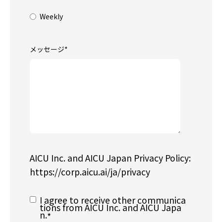
Weekly
メッセージ
*
AICU Inc. and AICU Japan Privacy Policy:
https://corp.aicu.ai/ja/privacy
I agree to receive other communica
tions from AICU Inc. and AICU Japa
n.
*