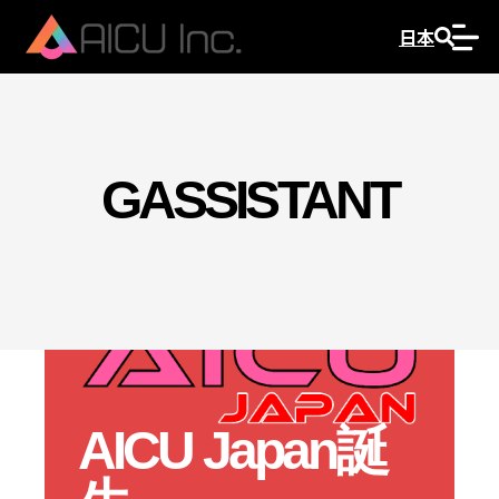
日本
GASSISTANT
AICU Japan誕