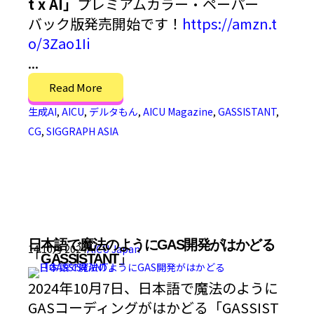
t x AI」
プレミアムカラー・ペーパー
バック版発売開始です！
https://amzn.t
o/3Zao1Ii
...
Read More
生成AI
,
AICU
,
デルタもん
,
AICU Magazine
,
GASSISTANT
,
CG
,
SIGGRAPH ASIA
日本語で魔法のようにGAS開発がはかどる
14 10月 2024
AICU Japan
「GASSISTANT」
2024年10月7日、日本語で魔法のように
GASコーディングがはかどる「GASSIST