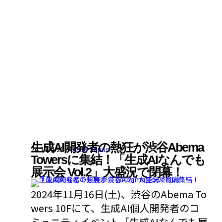
生成AI開発者の熱狂が渋谷Abema
24 11月 2024
AICU Japan
Towersに集結！「生成AIなんでも
展示会 Vol.2」大盛況で閉幕！
2024年11月16日(土)、渋谷のAbema To
wers 10Fにて、生成AI個人開発者のコ
ミュニティイベント「生成AIなんでも展