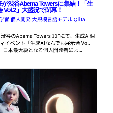
が渋谷Abema Towersに集結！「生
 Vol.2」大盛況で閉幕！
学習
個人開発
大規模言語モデル
Qiita
、渋谷のAbema Towers 10Fにて、生成AI個
イベント「生成AIなんでも展示会 Vol.
。日本最大級となる個人開発者によ...