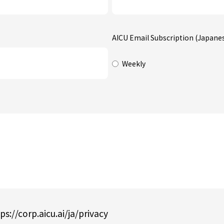
AICU Email Subscription (Japane
Weekly
ps://corp.aicu.ai/ja/privacy