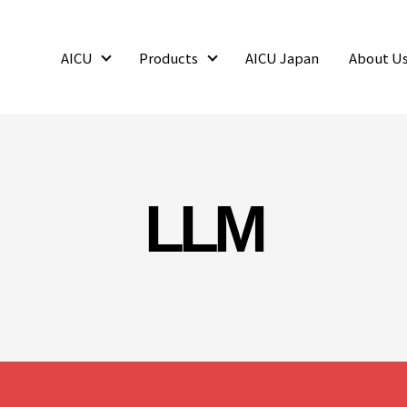
AICU
Products
AICU Japan
About U
AICU
Products
LLM