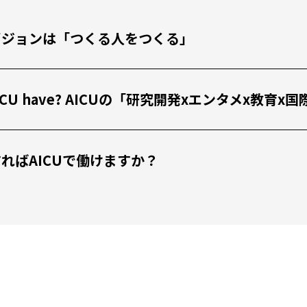
私たちのビジョンは「つくる人をつくる」
 the AICU have? AICUの「研究開発xエンタメx
 どうすればAICUで働けますか？