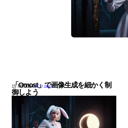
「Omost」で画像生成を細かく制
15 7月 2024
AICU Japan
御しよう