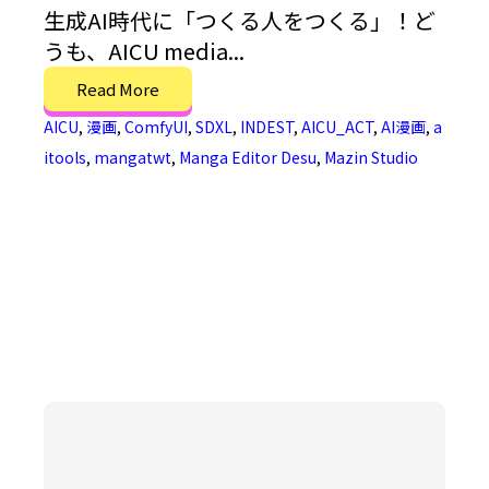
生成AI時代に「つくる人をつくる」！ど
うも、AICU media...
Read More
AICU
,
漫画
,
ComfyUI
,
SDXL
,
INDEST
,
AICU_ACT
,
AI漫画
,
a
itools
,
mangatwt
,
Manga Editor Desu
,
Mazin Studio