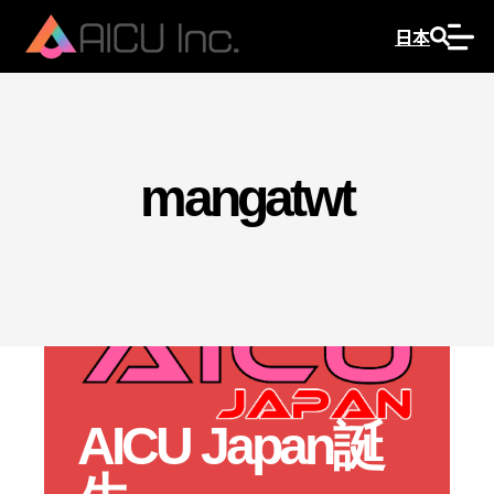
日本
mangatwt
AICU Japan誕