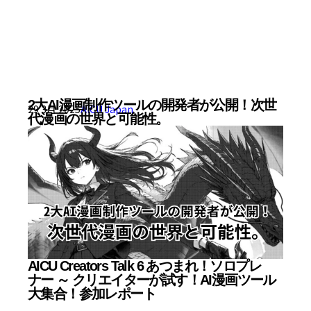
2大AI漫画制作ツールの開発者が公開！次世
29 3月 2025
AICU Japan
代漫画の世界と可能性。
AICU Creators Talk 6 あつまれ！ソロプレ
ナー ～ クリエイターが試す！AI漫画ツール
大集合！参加レポート