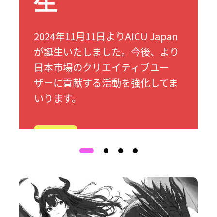
生
2024年11月11日よりAICU Japan
が誕生いたしました。今後、より
日本市場のクリエイティブユー
ザーに貢献する活動を強化してま
いります。
詳細