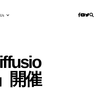
 Us
About Us
fusio
」開催