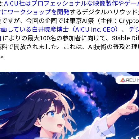
放
:
AICU社はプロフェッショナルな映像製作やゲ
けにワークショップを開発
するデジタルハリウッド
ですが、今回の企画では東京AI祭（主催：Crypt
している白井暁彦博士（AICU Inc. CEO）
、
デ
加
によりの最大100名の参加者に向けて、Stable Dif
料で開放されました。これは、AI技術の普及と理
た。