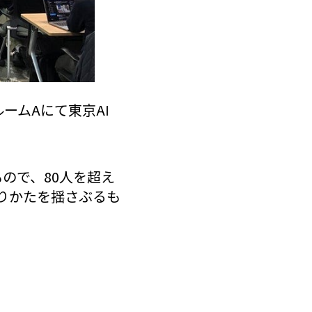
ームAにて東京AI
もので、80人を超え
りかたを揺さぶるも