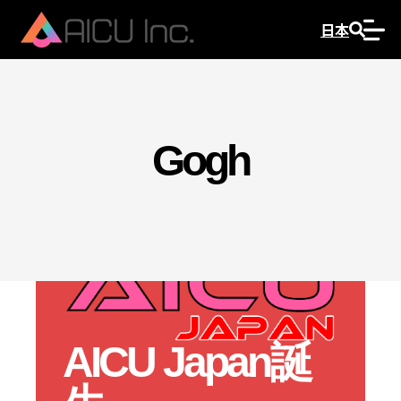
日本
Gogh
AICU Japan誕