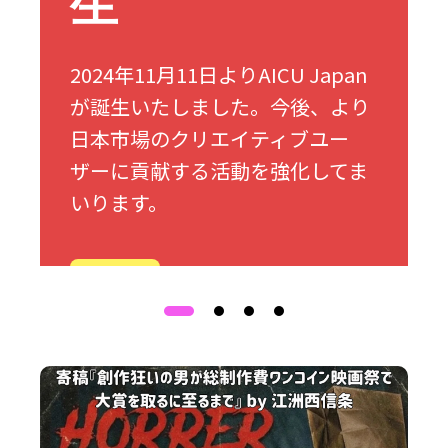
生
2024年11月11日よりAICU Japan
が誕生いたしました。今後、より
日本市場のクリエイティブユー
ザーに貢献する活動を強化してま
いります。
詳細