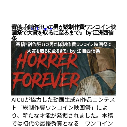
寄稿『創作狂いの男が総制作費ワンコイン映
7 1月 2026
AICU Japan
画祭で大賞を取るに至るまで』 by 江洲西信
条
AICUが協力した動画生成AI作品コンテス
ト「総制作費ワンコイン映画祭」によ
り、新たな才能が発掘されました。本稿
では初代の最優秀賞となる「ワンコイン