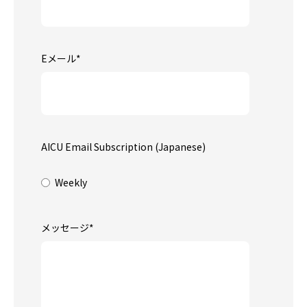
Eメール
*
AICU Email Subscription (Japanese)
Weekly
メッセージ
*