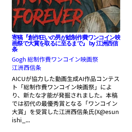
寄稿『創作狂いの男が総制作費ワンコイン映
画祭で大賞を取るに至るまで』 by 江洲西信
条
Gogh
総制作費ワンコイン映画祭
江洲西信条
AICUが協力した動画生成AI作品コンテス
ト「総制作費ワンコイン映画祭」によ
り、新たな才能が発掘されました。本稿
では初代の最優秀賞となる「ワンコイン
大賞」を受賞した江洲西信条氏(X@esun
ishi_...