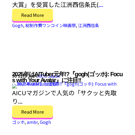
大賞」を受賞した江洲西信条氏(
...
Read More
Gogh
,
総制作費ワンコイン映画祭
,
江洲西信条
2025年はAITuber元年!?『gogh(ゴッホ): Focu
30 11月 2024
AICU Japan
s with Your Avatar』に注目!!
AICUマガジンで人気の「サクッと先取
り...
Read More
ゴッホ
,
ambr
,
Gogh