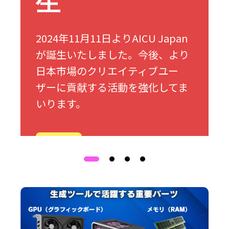
生
2024年11月11日よりAICU Japan
が誕生いたしました。今後、より
日本市場のクリエイティブユー
ザーに貢献する活動を強化してま
いります。
詳細