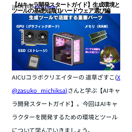
【AIキャラ開発スタートガイド】生成環境と
16 4月 2026
AICU Japan
ツールの基礎知識(1)ハードウェア選び編
AICUコラボクリエイターの 道草ざすこ(
X
@zasuko_michiksa
)
さんと学ぶ【AIキャ
ラ開発スタートガイド】。今回はAIキャ
ラクターを開発するための環境とツール
について学んでいきましょう。