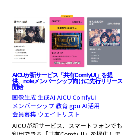
AICUが新サービス「共有ComfyUI」を提
供、noteメンバーシップ向けに先行リリース
開始
画像生成
生成AI
AICU
ComfyUI
メンバーシップ
教育
gpu
AI活用
会員募集
ウェイトリスト
AICUが新サービス、スマートフォンでも
利用できる「共有ComfyUI」を提供しま