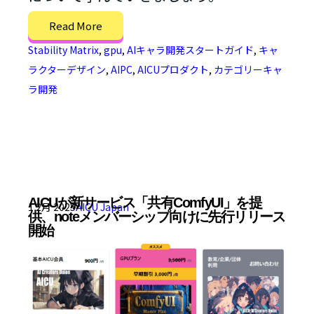
Read More
Stability Matrix
,
gpu
,
AIキャラ開発スタートガイド
,
キャ
ラクターデザイン
,
AIPC
,
AICUプロダクト
,
カテゴリーキャ
ラ開発
AICUが新サービス「共有ComfyUI」を提
1 2月 2025
AICU Japan
供、noteメンバーシップ向けに先行リリース
開始