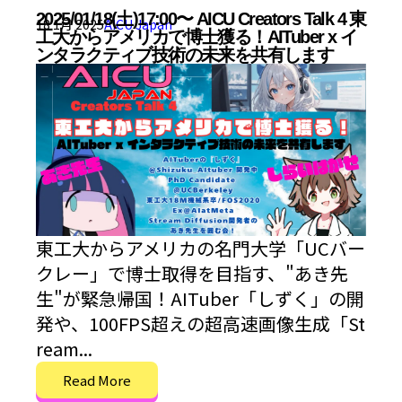
2025/01/18(土)17:00〜 AICU Creators Talk 4 東
18 1月 2025
AICU Japan
工大からアメリカで博士獲る！AITuber x イ
ンタラクティブ技術の未来を共有します
東工大からアメリカの名門大学「UCバー
クレー」で博士取得を目指す、"あき先
生"が緊急帰国！AITuber「しずく」の開
発や、100FPS超えの超高速画像生成「St
ream...
Read More