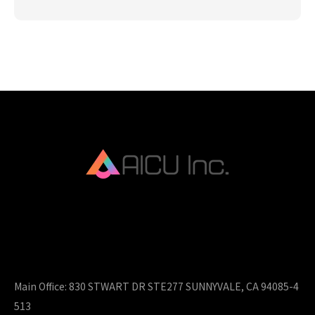
AICU Inc. is AIDX company.
Main Office:
830 STWART DR STE277 SUNNYVALE, CA 94085-4
513