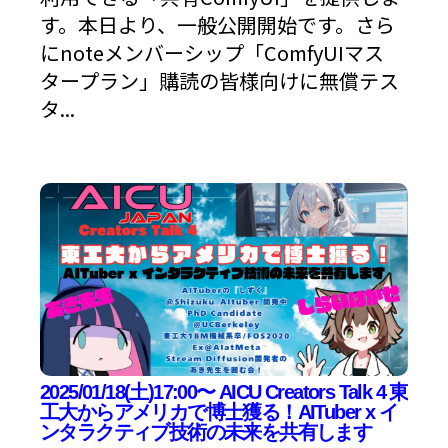
す。本日より、一般公開開始です。さら
にnoteメンバーシップ「ComfyUIマス
タープラン」購読の皆様向けに無償テス
タ...
2025/01/18(土)17:00〜 AICU Creators Talk 4 東
工大からアメリカで博士獲る！AITuber x イ
ンタラクティブ技術の未来を共有します