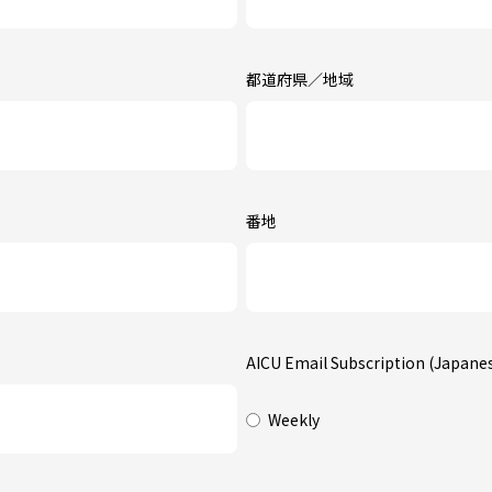
都道府県／地域
番地
AICU Email Subscription (Japane
Weekly