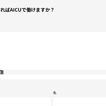
 どうすればAICUで働けますか？
信
名