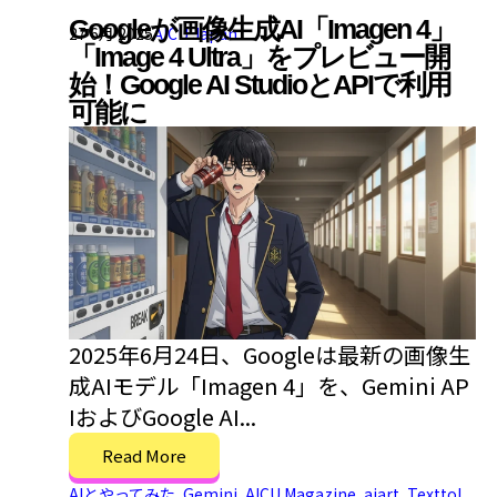
Googleが画像生成AI「Imagen 4」
27 6月 2025
AICU Japan
「Image 4 Ultra」をプレビュー開
始！Google AI StudioとAPIで利用
可能に
2025年6月24日、Googleは最新の画像生
成AIモデル「Imagen 4」を、Gemini AP
IおよびGoogle AI...
Read More
AIとやってみた
,
Gemini
,
AICU Magazine
,
aiart
,
TexttoI