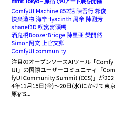
mmit Tokyo – 原宿でAIアート展を開催
ComfyUI
Machine
852話
陳吾行
邾俊
快楽造物
海辛Hyacinth
周帝
陳劉芳
shanef3D
喫窝窝頭嗎
酒鬼橋BoozerBridge
陳星亜
樊開然
Simon阿文
上官文卿
ComfyUI community
注目のオープンソースAIツール「Comfy
UI」の国際ユーザーコミュニティ「Com
fyUI Community Summit (CCS)」が202
4年11月15日(金)～20日(水)にかけて東京
原宿S...