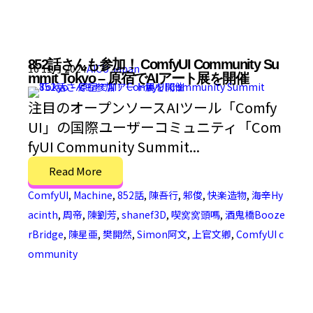
852話さんも参加！ ComfyUI Community Su
16 11月 2024
AICU Japan
mmit Tokyo – 原宿でAIアート展を開催
注目のオープンソースAIツール「Comfy
UI」の国際ユーザーコミュニティ「Com
fyUI Community Summit...
Read More
ComfyUI
,
Machine
,
852話
,
陳吾行
,
邾俊
,
快楽造物
,
海辛Hy
acinth
,
周帝
,
陳劉芳
,
shanef3D
,
喫窝窝頭嗎
,
酒鬼橋Booze
rBridge
,
陳星亜
,
樊開然
,
Simon阿文
,
上官文卿
,
ComfyUI c
ommunity