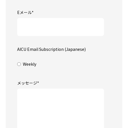
Eメール
*
AICU Email Subscription (Japanese)
Weekly
メッセージ
*