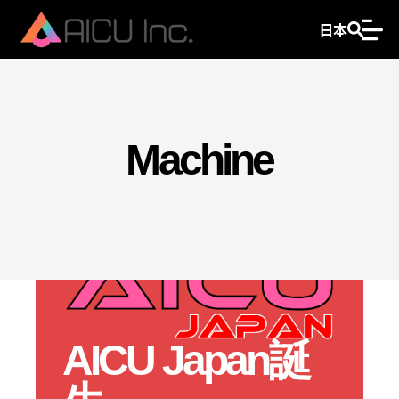
日本
Machine
AICU Japan誕