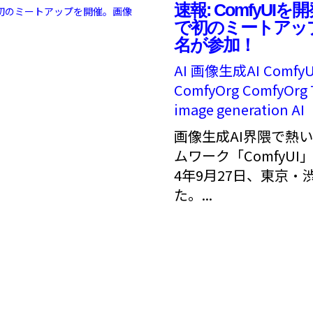
速報: ComfyUIを
で初のミートアップ
名が参加！
AI
画像生成AI
ComfyU
ComfyOrg
ComfyOrg 
image generation AI
画像生成AI界隈で熱
ムワーク「ComfyUI」
4年9月27日、東京
た。...