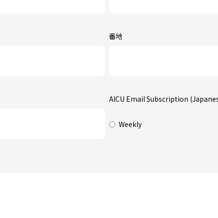
番地
AICU Email Subscription (Japane
Weekly