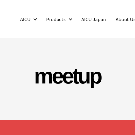
AICU
Products
AICU Japan
About U
AICU
Products
meetup