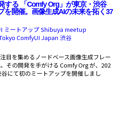
開発する 「Comfy Org」が東京・渋谷
を開催。画像生成AIの未来を拓く37
I
ミートアップ
Shibuya
meetup
Tokyo
ComfyUI Japan
渋谷
い注目を集めるノードベース画像生成フレー
。その開発を手がける Comfy Org が、202
・渋谷にて初のミートアップを開催しまし