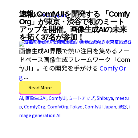
速報: ComfyUIを開発する 「Comfy
30 9月 2024
AICU Japan
Org」が東京・渋谷で初のミート
アップを開催。画像生成AIの未来
を拓く37名が参加！
画像生成AI界隈で熱い注目を集めるノー
ドベース画像生成フレームワーク「Com
fyUI」。その開発を手がける
Comfy Or
g
...
Read More
AI
,
画像生成AI
,
ComfyUI
,
ミートアップ
,
Shibuya
,
meetu
p
,
ComfyOrg
,
ComfyOrg Tokyo
,
ComfyUI Japan
,
渋谷
,
i
mage generation AI