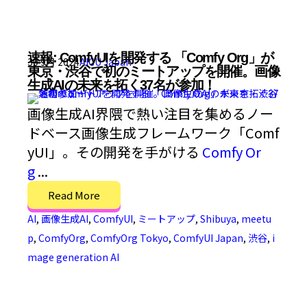
速報: ComfyUIを開発する 「Comfy Org」が
30 9月 2024
AICU Japan
東京・渋谷で初のミートアップを開催。画像
生成AIの未来を拓く37名が参加！
画像生成AI界隈で熱い注目を集めるノー
ドベース画像生成フレームワーク「Comf
yUI」。その開発を手がける
Comfy Or
g
...
Read More
AI
,
画像生成AI
,
ComfyUI
,
ミートアップ
,
Shibuya
,
meetu
p
,
ComfyOrg
,
ComfyOrg Tokyo
,
ComfyUI Japan
,
渋谷
,
i
mage generation AI