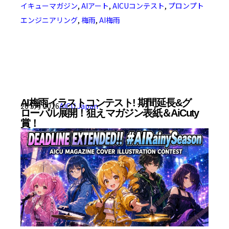
イキューマガジン
,
AIアート
,
AICUコンテスト
,
プロンプト
エンジニアリング
,
梅雨
,
AI梅雨
AI梅雨イラストコンテスト! 期間延長&グ
26 5月 2026
AICU Japan
ローバル展開！狙えマガジン表紙＆AiCuty
賞！