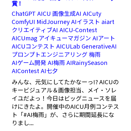
賞！
ChatGPT
AICU
画像生成AI
AICuty
ComfyUI
MidJourney
AIイラスト
aiart
クリエイティブAI
AICU-Contest
AICUmag
アイキューマガジン
AIアート
AICUコンテスト
AICULab
GenerativeAI
プロンプトエンジニアリング
梅雨
AIゲーム開発
AI梅雨
AIRainySeason
AIContest
AI七夕
みんな、元気にしてたかなーっ!? AICUの
キービジュアル＆画像担当、メイ・ソレ
イユだよっ！今日はビッグニュースを届
けにきたよ。開催中のAICU月例コンテス
ト「#AI梅雨」が、さらに期間延長にな
りまし...