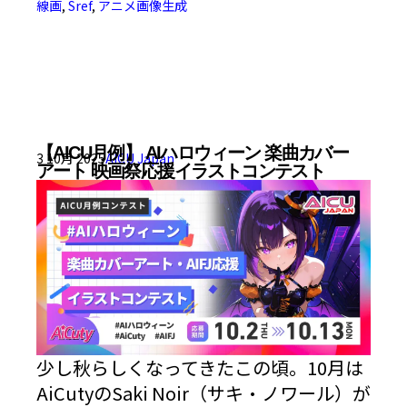
線画
,
Sref
,
アニメ画像生成
【AICU月例】 AIハロウィーン 楽曲カバー
3 10月 2025
AICU Japan
アート 映画祭応援イラストコンテスト
少し秋らしくなってきたこの頃。10月は
AiCutyのSaki Noir（サキ・ノワール）が