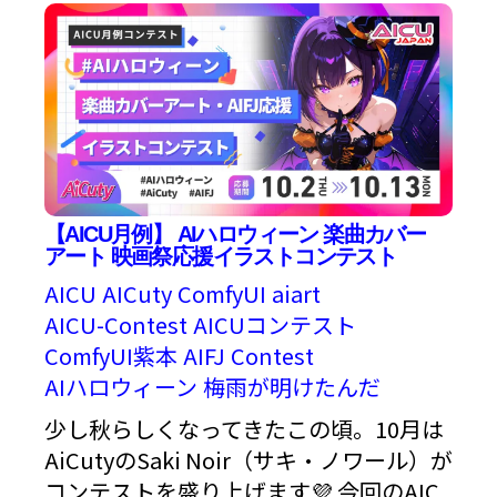
【AICU月例】 AIハロウィーン 楽曲カバー
アート 映画祭応援イラストコンテスト
AICU
AICuty
ComfyUI
aiart
AICU-Contest
AICUコンテスト
ComfyUI紫本
AIFJ
Contest
AIハロウィーン
梅雨が明けたんだ
少し秋らしくなってきたこの頃。10月は
AiCutyのSaki Noir（サキ・ノワール）が
コンテストを盛り上げます💜 今回のAIC