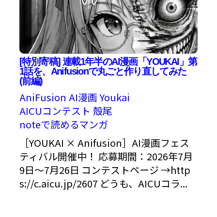
[特別寄稿] 連載1年半のAI漫画「YOUKAI」第
1話を、Anifusionで丸ごと作り直してみた
(前編)
AniFusion
AI漫画
Youkai
AICUコンテスト
殻尾
noteで読めるマンガ
［YOUKAI × Anifusion］AI漫画フェス
ティバル開催中！ 応募期間：2026年7月
9日〜7月26日 コンテストページ →http
s://c.aicu.jp/2607 どうも、AICUコラ...