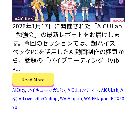
2026年1月17日に開催された「AICULab
+勉強会」の最新レポートをお届けしま
す。今回のセッションでは、超ハイス
ペックPCを活用したAI動画制作の極意か
ら、話題の「バイブコーディング（Vib
e...
Read More
AICuty
,
アイキューマガジン
,
AICUコンテスト
,
AICULab
,
AI
桜
,
AILove
,
vibeCoding
,
WAIFJapan
,
WAIFFJapan
,
RTX50
90