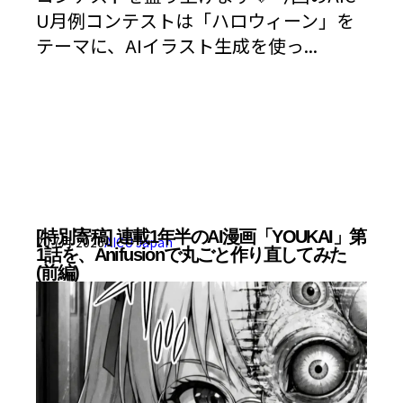
U月例コンテストは「ハロウィーン」を
テーマに、AIイラスト生成を使っ...
[特別寄稿] 連載1年半のAI漫画「YOUKAI」第
20 7月 2026
AICU Japan
1話を、Anifusionで丸ごと作り直してみた
(前編)