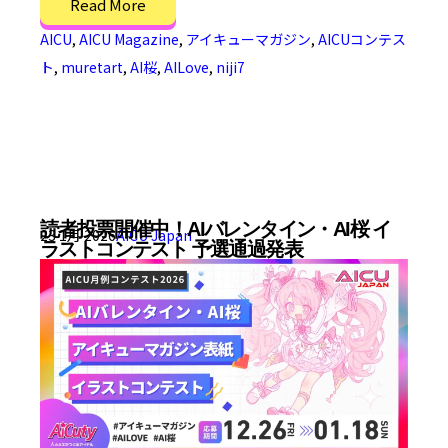
Read More
AICU
,
AICU Magazine
,
アイキューマガジン
,
AICUコンテス
ト
,
muretart
,
AI桜
,
AILove
,
niji7
読者投票開催中！AIバレンタイン・AI桜 イ
23 1月 2026
AICU Japan
ラストコンテスト 予選通過発表