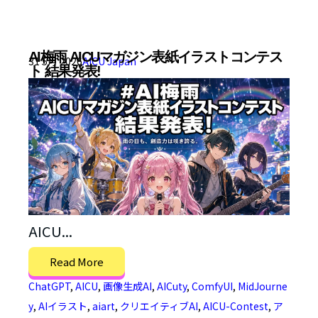
AI梅雨 AICUマガジン表紙イラストコンテス
31 5月 2026
AICU Japan
ト 結果発表!
AICU...
Read More
ChatGPT
,
AICU
,
画像生成AI
,
AICuty
,
ComfyUI
,
MidJourne
y
,
AIイラスト
,
aiart
,
クリエイティブAI
,
AICU-Contest
,
ア