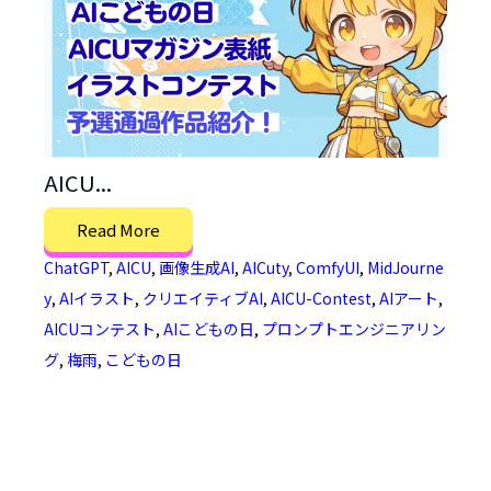
AICU...
Read More
ChatGPT
,
AICU
,
画像生成AI
,
AICuty
,
ComfyUI
,
MidJourne
y
,
AIイラスト
,
クリエイティブAI
,
AICU-Contest
,
AIアート
,
AICUコンテスト
,
AIこどもの日
,
プロンプトエンジニアリン
グ
,
梅雨
,
こどもの日