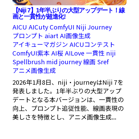
【Niji 7】1年半ぶりの大型アップデート！線
画と一貫性が超進化!
AICU
AICuty
ComfyUI
Niji Journey
プロンプト
aiart
AI画像生成
アイキューマガジン
AICUコンテスト
ComfyUI紫本
AI桜
AILove
一貫性
niji
Spellbrush
mid journey
線画
Sref
アニメ画像生成
2026年1月8日、niji・journeyはNiji 7を
発表しました。1年半ぶりの大型アップ
デートとなる本バージョンは、一貫性の
向上、プロンプト追従性能、線画表現の
美しさを特徴とし、アニメ画像生成...