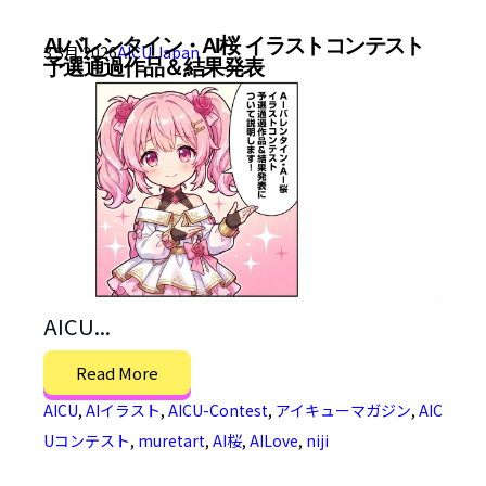
AIバレンタイン・AI桜 イラストコンテスト
3 3月 2026
AICU Japan
予選通過作品＆結果発表
AICU...
Read More
AICU
,
AIイラスト
,
AICU-Contest
,
アイキューマガジン
,
AIC
Uコンテスト
,
muretart
,
AI桜
,
AILove
,
niji