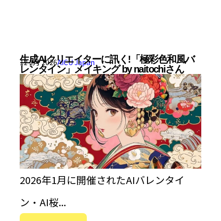
生成AIクリエイターに訊く!「極彩色和風バ
12 2月 2026
AICU Japan
レンタイン」メイキング by naitochiさん
2026年1月に開催されたAIバレンタイ
ン・AI桜...