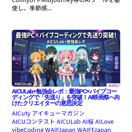
使し、季節感...
AICULab+勉強会レポ：最強PC×バイブコー
ディングで「先送り」を突破！AI映画祭へ向
けたクリエイターの意思決定
AICuty
アイキューマガジン
AICUコンテスト
AICULab
AI桜
AILove
vibeCoding
WAIFJapan
WAIFFJapan