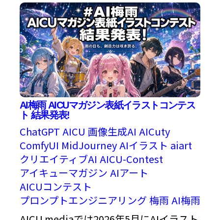
AI梅雨 AICUマガジン表紙イラストコンテス
ト 結果発表!
ChatGPT
AICU
画像生成AI
AICuty
ComfyUI
MidJourney
AIイラスト
aiart
クリエイティブAI
AICU-Contest
アイキューマガジン
AIアート
AICUコンテスト
プロンプトエンジニアリング
梅雨
AI梅雨
AICU mediaでは2026年5月にAIイラスト