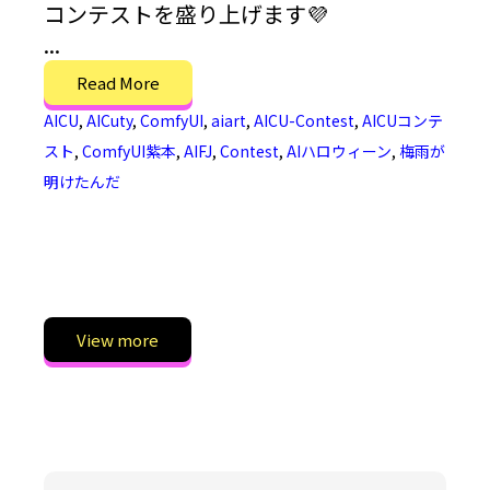
コンテストを盛り上げます💜
...
Read More
AICU
,
AICuty
,
ComfyUI
,
aiart
,
AICU-Contest
,
AICUコンテ
スト
,
ComfyUI紫本
,
AIFJ
,
Contest
,
AIハロウィーン
,
梅雨が
明けたんだ
View more