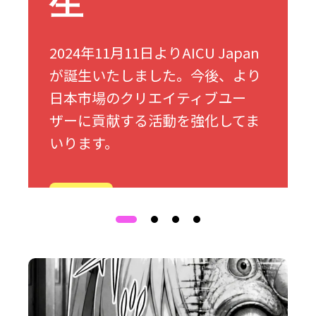
生
2024年11月11日よりAICU Japan
が誕生いたしました。今後、より
日本市場のクリエイティブユー
ザーに貢献する活動を強化してま
いります。
詳細