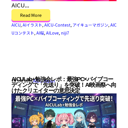
AICU...
Read More
AICU
,
AIイラスト
,
AICU-Contest
,
アイキューマガジン
,
AIC
Uコンテスト
,
AI桜
,
AILove
,
niji7
AICULab+勉強会レポ：最強PC×バイブコー
19 1月 2026
AICU Japan
ディングで「先送り」を突破！AI映画祭へ向
けたクリエイターの意思決定