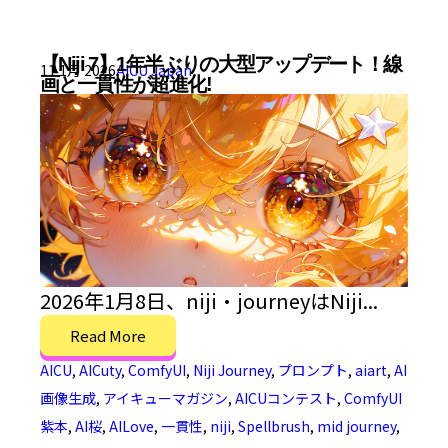
【Niji 7】1年半ぶりの大型アップデート！線
11 1月 2026
AICU Japan
画と一貫性が超進化!
2026年1月8日、niji・journeyはNiji...
Read More
AICU
,
AICuty
,
ComfyUI
,
Niji Journey
,
プロンプト
,
aiart
,
AI
画像生成
,
アイキューマガジン
,
AICUコンテスト
,
ComfyUI
紫本
,
AI桜
,
AILove
,
一貫性
,
niji
,
Spellbrush
,
mid journey
,