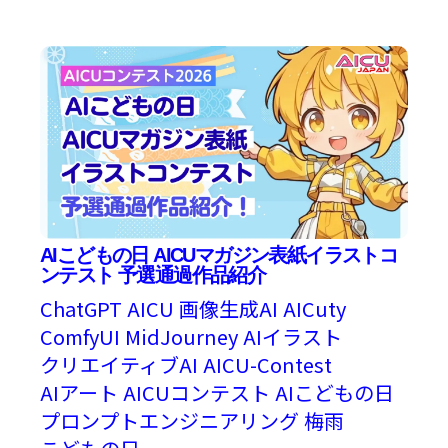
AIこどもの日 AICUマガジン表紙イラストコ
ンテスト 予選通過作品紹介
ChatGPT
AICU
画像生成AI
AICuty
ComfyUI
MidJourney
AIイラスト
クリエイティブAI
AICU-Contest
AIアート
AICUコンテスト
AIこどもの日
プロンプトエンジニアリング
梅雨