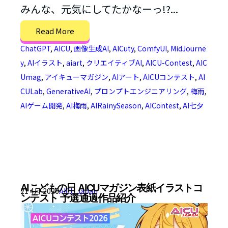
みんな、元気にしてたかなーっ!?...
Read More
ChatGPT
,
AICU
,
画像生成AI
,
AICuty
,
ComfyUI
,
MidJourne
y
,
AIイラスト
,
aiart
,
クリエイティブAI
,
AICU-Contest
,
AIC
Umag
,
アイキューマガジン
,
AIアート
,
AICUコンテスト
,
AI
CULab
,
GenerativeAI
,
プロンプトエンジニアリング
,
梅雨
,
AIゲーム開発
,
AI梅雨
,
AIRainySeason
,
AIContest
,
AI七夕
AIこどもの日 AICUマガジン表紙イラストコ
21 4月 2026
AICU Japan
ンテスト 予選通過作品紹介