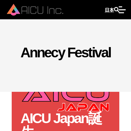
日本
Annecy Festival
AICU Japan誕