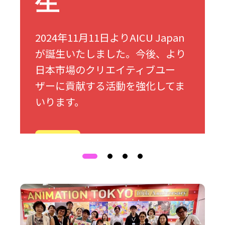
生
2024年11月11日よりAICU Japan
が誕生いたしました。今後、より
日本市場のクリエイティブユー
ザーに貢献する活動を強化してま
いります。
詳細