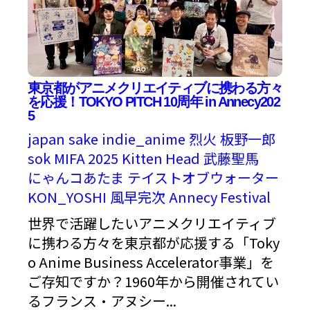
東京都がアニメクリエイティブに携わる方々
を応援！TOKYO PITCH 10周年 in Annecy202
5
japan
sake
indie_anime
烈火
板野一郎
sok
MIFA 2025
Kitten Head
武藤聖馬
にゃんコあたま
テイストオブウォーター
KON_YOSHI
風早完次
Annecy Festival
世界で活躍したいアニメクリエイティブ
に携わる方々を東京都が応援する「Toky
o Anime Business Accelerator事業」を
ご存知ですか？1960年から開催されてい
るフランス・アヌシー...