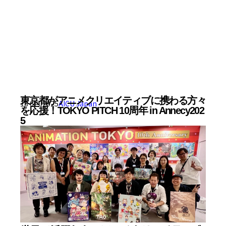
東京都がアニメクリエイティブに携わる方々
13 6月 2025
AICU Japan
を応援！TOKYO PITCH 10周年 in Annecy202
5