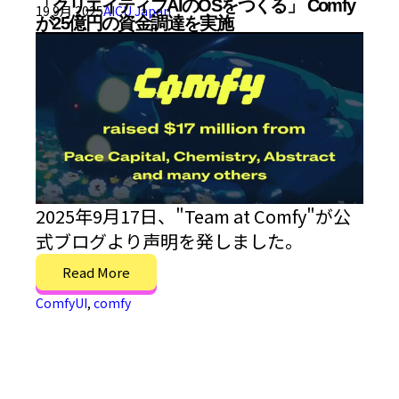
「クリエイティブAIのOSをつくる」 Comfy
19 9月 2025
AICU Japan
が25億円の資金調達を実施
2025年9月17日、"Team at Comfy"が公
式ブログより声明を発しました。
Read More
ComfyUI
,
comfy