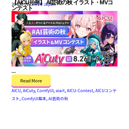
【AICU月例】 AI芸術の秋 イラスト・MVコ
30 8月 2025
AICU Japan
ンテスト
...
Read More
AICU
,
AICuty
,
ComfyUI
,
aiart
,
AICU-Contest
,
AICUコンテ
スト
,
ComfyUI紫本
,
AI芸術の秋