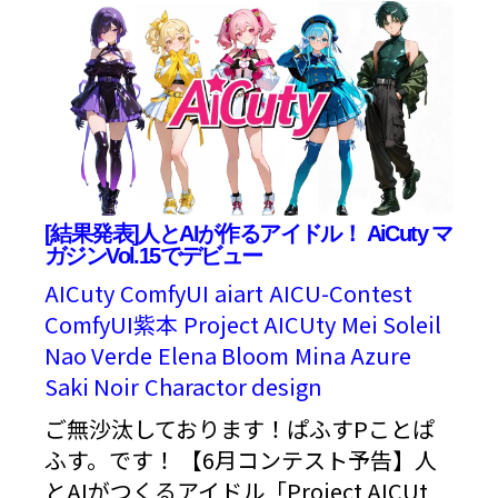
[結果発表]人とAIが作るアイドル！ AiCuty マ
ガジンVol.15でデビュー
AICuty
ComfyUI
aiart
AICU-Contest
ComfyUI紫本
Project AICUty
Mei Soleil
Nao Verde
Elena Bloom
Mina Azure
Saki Noir
Charactor design
ご無沙汰しております！ぱふすPことぱ
ふす。です！ 【6月コンテスト予告】人
とAIがつくるアイドル「Project AICUt