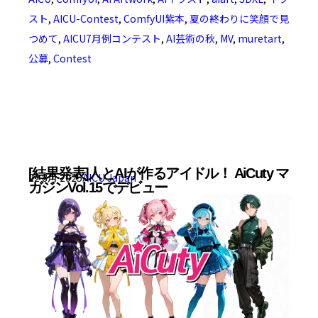
スト
,
AICU-Contest
,
ComfyUI紫本
,
夏の終わりに笑顔で見
つめて
,
AICU7月例コンテスト
,
AI芸術の秋
,
MV
,
muretart
,
公募
,
Contest
[結果発表]人とAIが作るアイドル！ AiCuty マ
22 8月 2025
AICU Japan
ガジンVol.15でデビュー