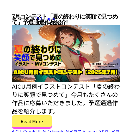
7月コンテスト「夏の終わりに笑顔で見つめ
30 8月 2025
AICU Japan
て」予選通過作品紹介!
AICU月例イラストコンテスト「夏の終わ
りに笑顔で見つめて」今月もたくさんの
作品に応募いただきました。予選通過作
品を紹介します。
Read More
AICU
,
ComfyUI
,
Ai Artwork
,
AIイラスト
,
aiart
,
SDXL
,
イラ