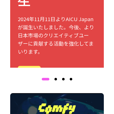
生
2024年11月11日よりAICU Japan
が誕生いたしました。今後、より
日本市場のクリエイティブユー
ザーに貢献する活動を強化してま
いります。
詳細