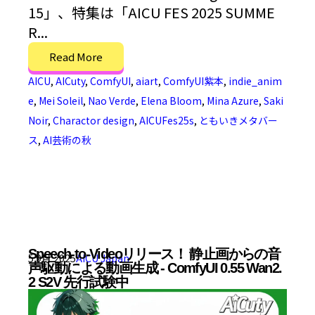
15」、特集は「AICU FES 2025 SUMME
R...
Read More
AICU
,
AICuty
,
ComfyUI
,
aiart
,
ComfyUI紫本
,
indie_anim
e
,
Mei Soleil
,
Nao Verde
,
Elena Bloom
,
Mina Azure
,
Saki
Noir
,
Charactor design
,
AICUFes25s
,
ともいきメタバー
ス
,
AI芸術の秋
Speech-to-Videoリリース！ 静止画からの音
5 9月 2025
AICU Japan
声駆動による動画生成 - ComfyUI 0.55 Wan2.
2 S2V 先行試験中