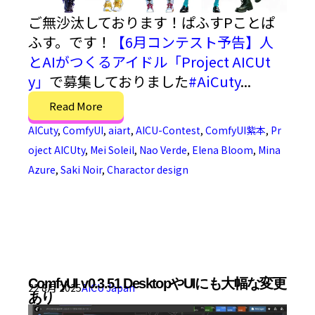
ご無沙汰しております！ぱふすPことぱ
ふす。です！
【6月コンテスト予告】人
とAIがつくるアイドル「Project AICUt
y」
で募集しておりました
#AiCuty
...
Read More
AICuty
,
ComfyUI
,
aiart
,
AICU-Contest
,
ComfyUI紫本
,
Pr
oject AICUty
,
Mei Soleil
,
Nao Verde
,
Elena Bloom
,
Mina
Azure
,
Saki Noir
,
Charactor design
ComfyUI v0.3.51 DesktopやUIにも大幅な変更
22 8月 2025
AICU Japan
あり