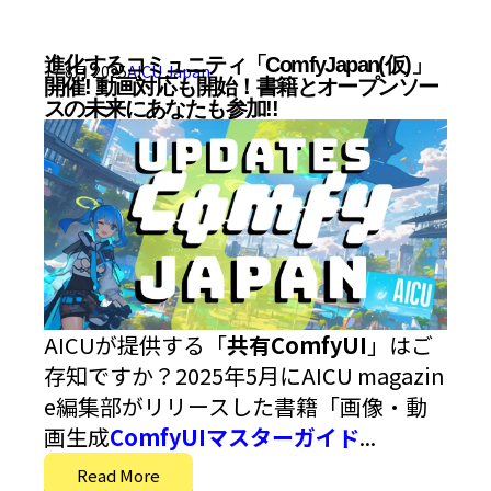
進化するコミュニティ「ComfyJapan(仮)」
17 8月 2025
AICU Japan
開催! 動画対応も開始！書籍とオープンソー
スの未来にあなたも参加!!
AICUが提供する「
共有ComfyUI
」はご
存知ですか？2025年5月にAICU magazin
e編集部がリリースした書籍「画像・動
画生成
ComfyUIマスターガイド
...
Read More