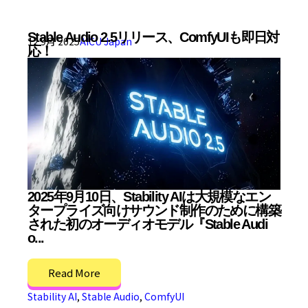
Stable Audio 2.5リリース、ComfyUIも即日対
12 9月 2025
AICU Japan
応！
2025年9月10日、Stability AIは大規模なエン
タープライズ向けサウンド制作のために構築
された初のオーディオモデル『Stable Audi
o...
Read More
Stability AI
,
Stable Audio
,
ComfyUI