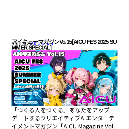
アイキューマガジンVo.15[AICU FES 2025 SU
6 9月 2025
AICU Japan
MMER SPECIAL]
「つくる人をつくる」あなたをアップ
デートするクリエイティブAIエンターテ
イメントマガジン「AICU Magazine Vol.