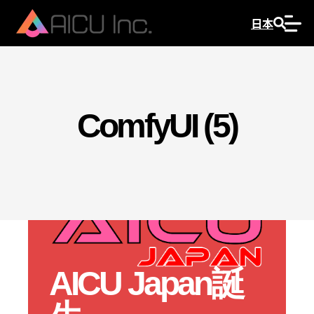
日本
ComfyUI (5)
AICU Japan誕