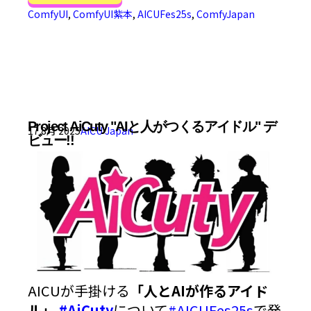
ComfyUI
,
ComfyUI紫本
,
AICUFes25s
,
ComfyJapan
Project AiCuty "AIと人がつくるアイドル" デ
17 8月 2025
AICU Japan
ビュー!!
AICUが手掛ける
「人とAIが作るアイド
ル」
#AiCuty
について
#AICUFes25s
で発