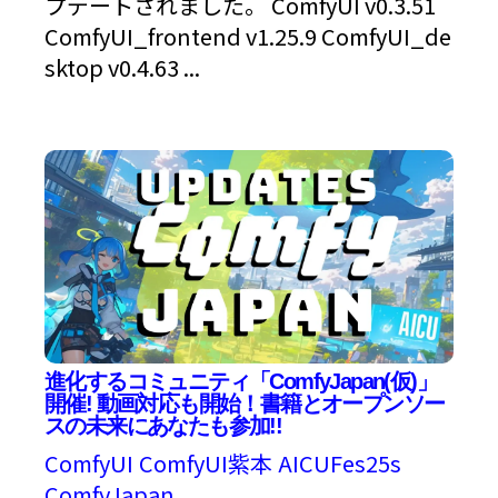
プデートされました。 ComfyUI v0.3.51
ComfyUI_frontend v1.25.9 ComfyUI_de
sktop v0.4.63 ...
進化するコミュニティ「ComfyJapan(仮)」
開催! 動画対応も開始！書籍とオープンソー
スの未来にあなたも参加!!
ComfyUI
ComfyUI紫本
AICUFes25s
ComfyJapan