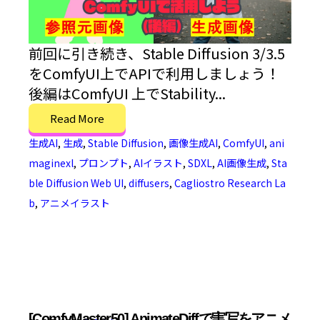
前回に引き続き、Stable Diffusion 3/3.5
をComfyUI上でAPIで利用しましょう！
後編はComfyUI 上でStability...
Read More
生成AI
,
生成
,
Stable Diffusion
,
画像生成AI
,
ComfyUI
,
ani
maginexl
,
プロンプト
,
AIイラスト
,
SDXL
,
AI画像生成
,
Sta
ble Diffusion Web UI
,
diffusers
,
Cagliostro Research La
b
,
アニメイラスト
[ComfyMaster50] AnimateDiffで実写をアニメ