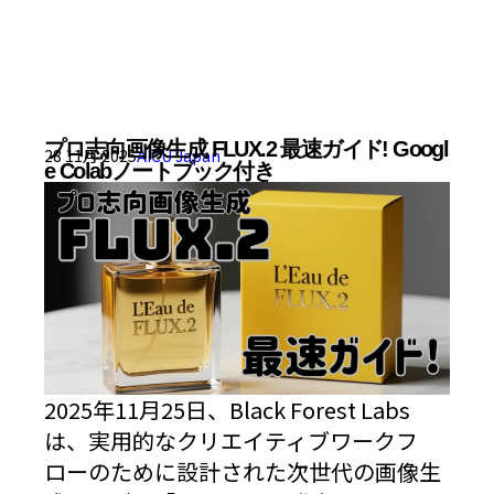
プロ志向画像生成 FLUX.2 最速ガイド! Googl
28 11月 2025
AICU Japan
e Colabノートブック付き
2025年11月25日、Black Forest Labs
は、実用的なクリエイティブワークフ
ローのために設計された次世代の画像生