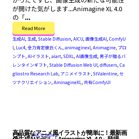
が開けた気がします...Animagine XL 4.0
の「
...
Read More
生成AI
,
生成
,
Stable Diffusion
,
AICU
,
画像生成AI
,
ComfyU
I
,
Luc4
,
全力肯定彼氏くん
,
animaginexl
,
Animagine
,
プロ
ンプト
,
AIイラスト
,
aiart
,
SDXL
,
AI画像生成
,
男子が贈るバ
レンタインギフト
,
Stable Diffusion Web UI
,
diffusers
,
Ca
gliostro Research Lab
,
アニメイラスト
,
StValentine
,
セ
ツナクリエイション
,
AminagineXL
,
共有ComfyUI
高品質なアニメ風イラストが簡単に！最新画
1 2月 2025
AICU Japan