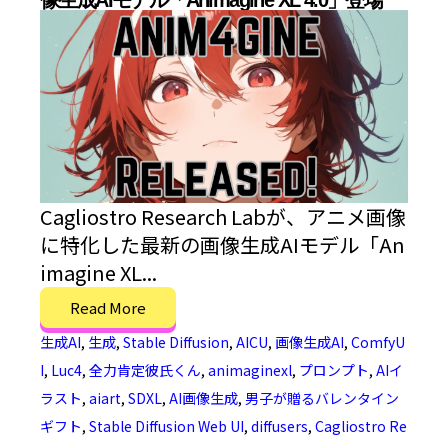
像生成AIモデル「Animagine XL 4.0」登場
Cagliostro Research Labが、アニメ画像
に特化した最新の画像生成AIモデル「An
imagine XL...
Read More
生成AI
,
生成
,
Stable Diffusion
,
AICU
,
画像生成AI
,
ComfyU
I
,
Luc4
,
全力肯定彼氏くん
,
animaginexl
,
プロンプト
,
AIイ
ラスト
,
aiart
,
SDXL
,
AI画像生成
,
男子が贈るバレンタイン
ギフト
,
Stable Diffusion Web UI
,
diffusers
,
Cagliostro Re