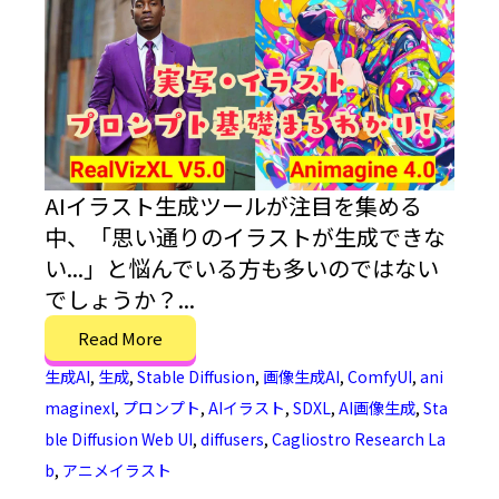
AIイラスト生成ツールが注目を集める
中、「思い通りのイラストが生成できな
い...」と悩んでいる方も多いのではない
でしょうか？...
Read More
生成AI
,
生成
,
Stable Diffusion
,
画像生成AI
,
ComfyUI
,
ani
maginexl
,
プロンプト
,
AIイラスト
,
SDXL
,
AI画像生成
,
Sta
ble Diffusion Web UI
,
diffusers
,
Cagliostro Research La
b
,
アニメイラスト