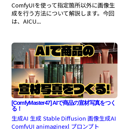
ComfyUIを使って指定箇所以外に画像生
成を行う方法について解説します。今回
は、AICU...
[ComfyMaster47] AIで商品の宣材写真をつく
る！
生成AI
生成
Stable Diffusion
画像生成AI
ComfyUI
animaginexl
プロンプト