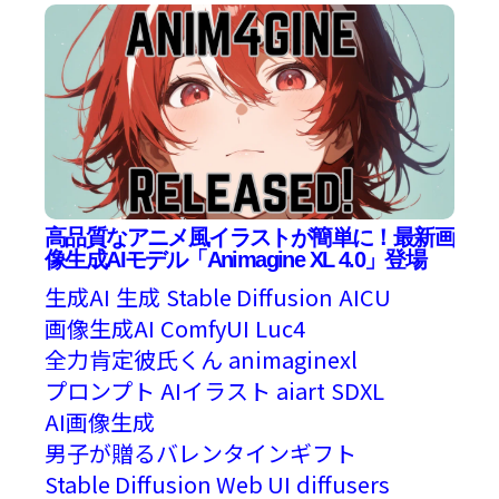
高品質なアニメ風イラストが簡単に！最新画
像生成AIモデル「Animagine XL 4.0」登場
生成AI
生成
Stable Diffusion
AICU
画像生成AI
ComfyUI
Luc4
全力肯定彼氏くん
animaginexl
プロンプト
AIイラスト
aiart
SDXL
AI画像生成
男子が贈るバレンタインギフト
Stable Diffusion Web UI
diffusers