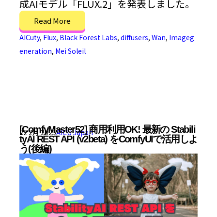
成AIモデル「FLUX.2」を発表しました。
Read More
AICuty
,
Flux
,
Black Forest Labs
,
diffusers
,
Wan
,
Imageg
eneration
,
Mei Soleil
[ComfyMaster52] 商用利用OK! 最新の Stabili
22 2月 2025
AICU Japan
tyAI REST API (v2beta) をComfyUIで活用しよ
う(後編)