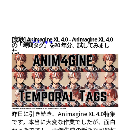
[実験] Animagine XL 4.0 - Animagine XL 4.0
1 2月 2025
AICU Japan
の「時間タグ」を20 年分、試してみまし
た。
昨日に引き続き、Animagine XL 4.0特集
です。本当に大変な作業でしたが、面白
かったですし、画像生成の新たな可能性