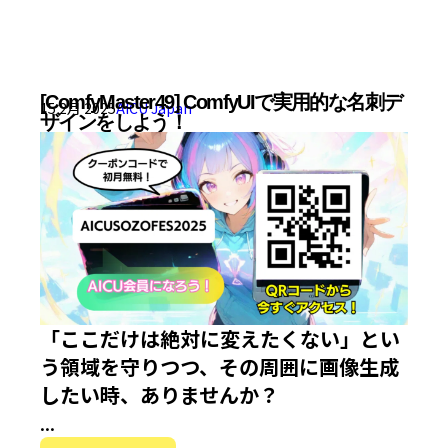
[ComfyMaster49] ComfyUIで実用的な名刺デ
15 2月 2025
AICU Japan
ザインをしよう！
「ここだけは絶対に変えたくない」とい
う領域を守りつつ、その周囲に画像生成
したい時、ありませんか？
...