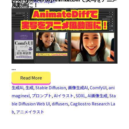
22 2月 2025
AICU Japan
風動画に！
...
Read More
生成AI
,
生成
,
Stable Diffusion
,
画像生成AI
,
ComfyUI
,
ani
maginexl
,
プロンプト
,
AIイラスト
,
SDXL
,
AI画像生成
,
Sta
ble Diffusion Web UI
,
diffusers
,
Cagliostro Research La
b
,
アニメイラスト