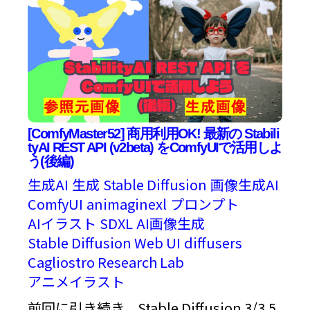
[ComfyMaster52] 商用利用OK! 最新の Stabili
tyAI REST API (v2beta) をComfyUIで活用しよ
う(後編)
生成AI
生成
Stable Diffusion
画像生成AI
ComfyUI
animaginexl
プロンプト
AIイラスト
SDXL
AI画像生成
Stable Diffusion Web UI
diffusers
Cagliostro Research Lab
アニメイラスト
前回に引き続き、Stable Diffusion 3/3.5