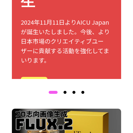
生
2024年11月11日よりAICU Japan
が誕生いたしました。今後、より
日本市場のクリエイティブユー
ザーに貢献する活動を強化してま
いります。
詳細