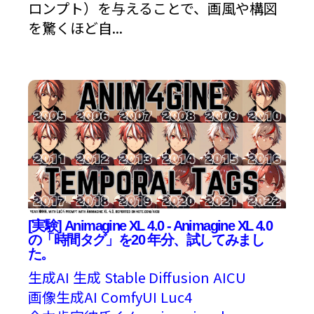
ロンプト）を与えることで、画風や構図
を驚くほど自...
[実験] Animagine XL 4.0 - Animagine XL 4.0
の「時間タグ」を20 年分、試してみまし
た。
生成AI
生成
Stable Diffusion
AICU
画像生成AI
ComfyUI
Luc4