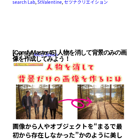
search Lab
,
StValentine
,
セツナクリエイション
[ComfyMaster45] 人物を消して背景のみの画
1 2月 2025
AICU Japan
像を作成してみよう！
画像から人やオブジェクトを“まるで最
初から存在しなかった”かのように美し