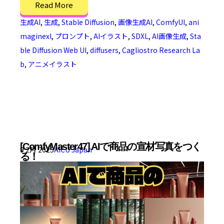
Read More
生成AI
,
生成
,
Stable Diffusion
,
画像生成AI
,
ComfyUI
,
ani
maginexl
,
プロンプト
,
AIイラスト
,
SDXL
,
AI画像生成
,
Sta
ble Diffusion Web UI
,
diffusers
,
Cagliostro Research La
b
,
アニメイラスト
[ComfyMaster47] AIで商品の宣材写真をつく
9 2月 2025
AICU Japan
る！