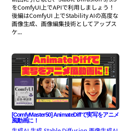
をComfyUI上でAPIで利用しましょう！
後編はComfyUI 上でStability AIの高度な
画像生成、画像編集技術としてアップス
ケ...
[ComfyMaster50] AnimateDiffで実写をアニメ
風動画に！
生成AI
生成
Stable Diffusion
画像生成AI