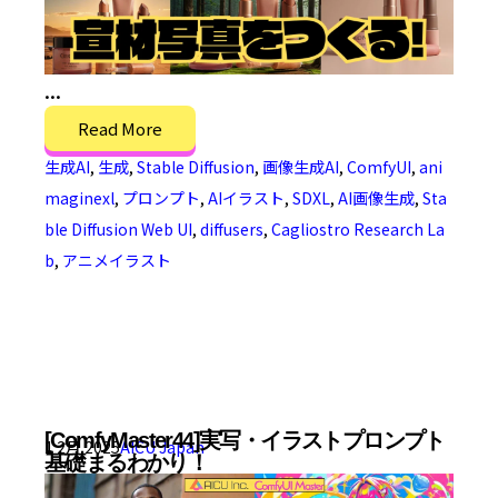
...
Read More
生成AI
,
生成
,
Stable Diffusion
,
画像生成AI
,
ComfyUI
,
ani
maginexl
,
プロンプト
,
AIイラスト
,
SDXL
,
AI画像生成
,
Sta
ble Diffusion Web UI
,
diffusers
,
Cagliostro Research La
b
,
アニメイラスト
[ComfyMaster44]実写・イラストプロンプト
1 2月 2025
AICU Japan
基礎まるわかり！