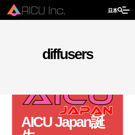
日本
diffusers
AICU Japan誕