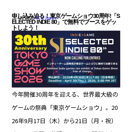
申し込み迫る！東京ゲームショウ30周年!「S
28 4月 2026
AICU Japan
ELECTED INDIE 80」で無料でブースをゲッ
トしよう！
今年開催30周年を迎える、世界最大級の
ゲームの祭典「東京ゲームショウ」。20
26年9月17日（木）から21日（月・祝）