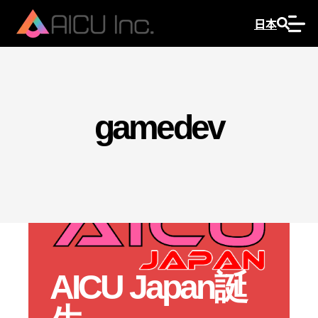
日本
gamedev
AICU Japan誕