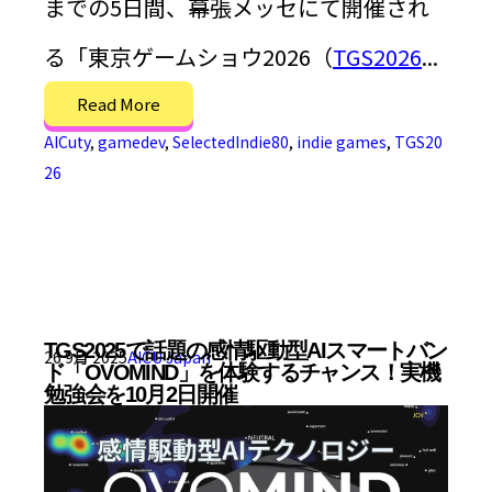
までの5日間、幕張メッセにて開催され
る「東京ゲームショウ2026（
TGS2026
...
Read More
AICuty
,
gamedev
,
SelectedIndie80
,
indie games
,
TGS20
26
TGS2025で話題の感情駆動型AIスマートバン
26 9月 2025
AICU Japan
ド「OVOMIND」を体験するチャンス！実機
勉強会を10月2日開催