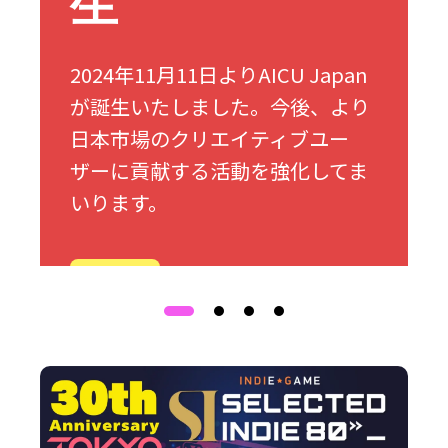
生
2024年11月11日よりAICU Japan
が誕生いたしました。今後、より
日本市場のクリエイティブユー
ザーに貢献する活動を強化してま
いります。
詳細