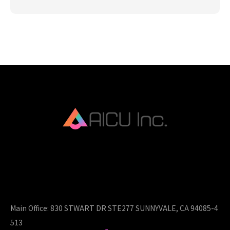
AICU Inc. is AIDX company.
Main Office:
830 STWART DR STE277 SUNNYVALE, CA 94085-4
513