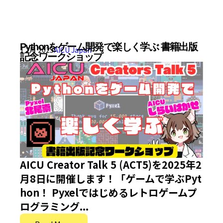
Pythonをゲーム開発で楽しく学ぶ 書籍出版
1 2月 2025
AICU Japan
記念ワークショップ
AICU Creator Talk 5 (ACT5)を2025年2
月8日に開催します！「ゲームで学ぶPyt
hon！ Pyxelではじめるレトロゲームプ
ログラミング...