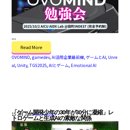
...
Read More
OVOMIND
,
gamedev
,
AI活用企業最前線
,
ゲームとAI
,
Unre
al
,
Unity
,
TGS2025
,
AIとゲーム
,
Emotional AI
「ゲーム開発少年の30年が30分に凝縮」レ
15 2月 2025
AICU Japan
トロゲームと生成AIの素敵な関係