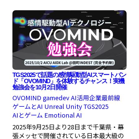
TGS2025で話題の感情駆動型AIスマートバン
ド「OVOMIND」を体験するチャンス！実機
勉強会を10月2日開催
OVOMIND
gamedev
AI活用企業最前線
ゲームとAI
Unreal
Unity
TGS2025
AIとゲーム
Emotional AI
2025年9月25日より28日まで千葉県・幕
張メッセで開催されている日本最大級の