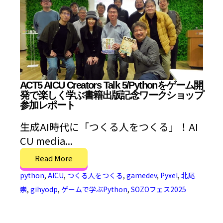
ACT5 AICU Creators Talk 5/Pythonをゲーム開
発で楽しく学ぶ書籍出版記念ワークショップ
参加レポート
生成AI時代に「つくる人をつくる」！AI
CU media...
Read More
python
,
AICU
,
つくる人をつくる
,
gamedev
,
Pyxel
,
北尾
崇
,
gihyodp
,
ゲームで学ぶPython
,
SOZOフェス2025