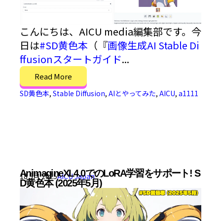
こんにちは、AICU media編集部です。今
日は
#SD黄色本
（『
画像生成AI Stable Di
ffusionスタートガイド
...
Read More
SD黄色本
,
Stable Diffusion
,
AIとやってみた
,
AICU
,
a1111
AnimagineXL4.0でのLoRA学習をサポート! S
18 5月 2025
AICU Japan
D黄色本 (2025年5月)