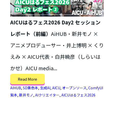
AICUはるフェス2026 Day2 セッション
レポート（前編）
AiHUB・新井モノ ×
アニメプロデューサー・井上博明 × くり
えみ × AICU代表・白井暁彦（しらいは
かせ）AICU media...
Read More
AIHUB
,
SD黄色本
,
生成AI
,
AICU
,
オープンソース
,
ComfyUI
紫本
,
新井モノ
,
AIクリエイター
,
AICUはるフェス2026