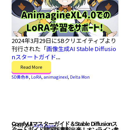
2024年3月29日にSBクリエイティブより
刊行された「
画像生成AI Stable Diffusio
nスタートガイド
...
Read More
SD黄色本
,
LoRA
,
animaginexl
,
Delta Mon
ComfyUIマスターガイド＆Stable Diffusionス
25 4月 2025
AICU Japan
タートガイド韓国版書影出来！オンライン参