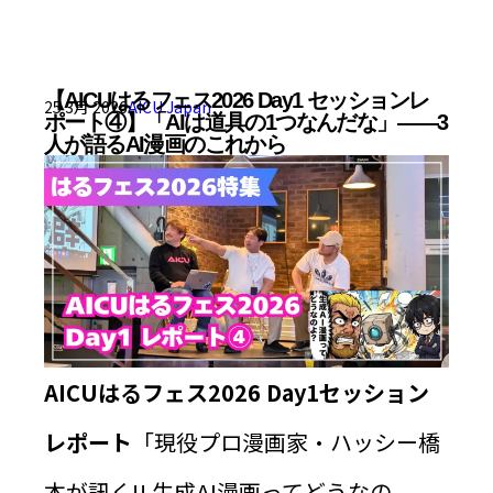
【AICUはるフェス2026 Day1 セッションレ
25 3月 2026
AICU Japan
ポート④】「AIは道具の1つなんだな」——3
人が語るAI漫画のこれから
AICUはるフェス2026 Day1セッション
レポート
「現役プロ漫画家・ハッシー橋
本が訊く!! 生成AI漫画ってどうなの