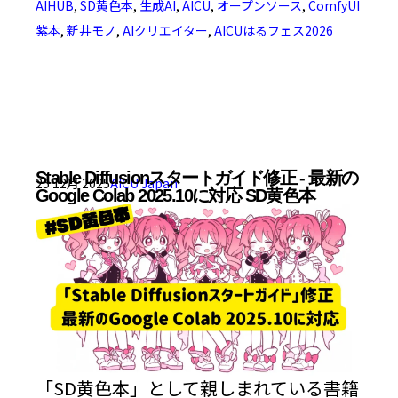
AIHUB
,
SD黄色本
,
生成AI
,
AICU
,
オープンソース
,
ComfyUI
紫本
,
新井モノ
,
AIクリエイター
,
AICUはるフェス2026
Stable Diffusionスタートガイド修正 - 最新の
25 12月 2025
AICU Japan
Google Colab 2025.10に対応 SD黄色本
「SD黄色本」として親しまれている書籍