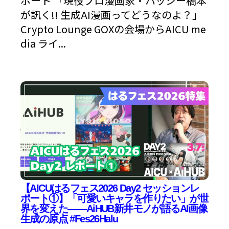
ポート 「現役プロ漫画家・ハッシー橋本
が訊く!! 生成AI漫画ってどうなのよ？」
Crypto Lounge GOXの会場からAICU me
dia ライ...
【AICUはるフェス2026 Day2 セッションレ
ポート①】「可愛いキャラを作りたい」が世
界を変えた——AiHUB新井モノが語るAI画像
生成の原点 #Fes26Halu