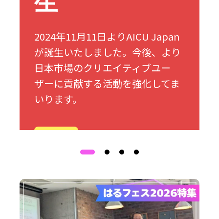
生
2024年11月11日よりAICU Japan
が誕生いたしました。今後、より
日本市場のクリエイティブユー
ザーに貢献する活動を強化してま
いります。
詳細