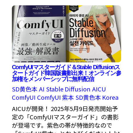
ComfyUIマスターガイド＆Stable Diffusionス
タートガイド韓国版書影出来！オンライン参
加権をメンバーシップに無料配信
SD黄色本
AI
Stable Diffusion
AICU
ComfyUI
ComfyUI 紫本
SD黄色本 Korea
AICUが開発！ 2025年5月9日発売開始予
定の「ComfyUIマスターガイド」の書影
が登場です。紫色の帯が特徴的なので