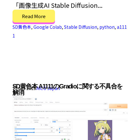
「画像生成AI Stable Diffusion...
Read More
SD黄色本
,
Google Colab
,
Stable Diffusion
,
python
,
a111
1
SD黄色本 A1111のGradioに関する不具合を
22 6月 2025
AICU Japan
解消