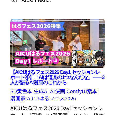
【AICUはるフェス2026 Day1 セッションレ
ポート④】「AIは道具の1つなんだな」——3
人が語るAI漫画のこれから
SD黄色本
生成AI
AI漫画
ComfyUI紫本
漫画家
AICUはるフェス2026
AICUはるフェス2026 Day1セッションレ