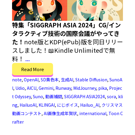
特集「SIGGRAPH ASIA 2024」CG/イン
タラクティブ技術の国際会議がやってき
た！
note版とKDP(ePub)版を同日リリー
スしました！📖Kindle Unlimitedで無
料！
...
Read More
note
,
OpenAI
,
SD黄色本
,
生成AI
,
Stable Diffusion
,
SunoA
I
,
Udio
,
AICU
,
Gemini
,
Runway
,
MidJourney
,
pika
,
Projec
t Odyssey
,
Suno
,
動画補間
,
SIGGRAPH ASIA2024
,
sora
,
kli
ng
,
HailuoAI
,
KLINGAI
,
にじボイス
,
Hailuo_AI
,
クリスマス
動画コンテスト
,
AI画像生成年賀状
,
international
,
Toon C
rafter