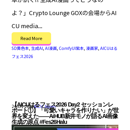
よ？」Crypto Lounge GOXの会場からAI
CU media...
Read More
SD黄色本
,
生成AI
,
AI漫画
,
ComfyUI紫本
,
漫画家
,
AICUはる
フェス2026
【AICUはるフェス2026 Day2 セッションレ
24 3月 2026
AICU Japan
ポート①】「可愛いキャラを作りたい」が世
界を変えた——AiHUB新井モノが語るAI画像
生成の原点 #Fes26Halu