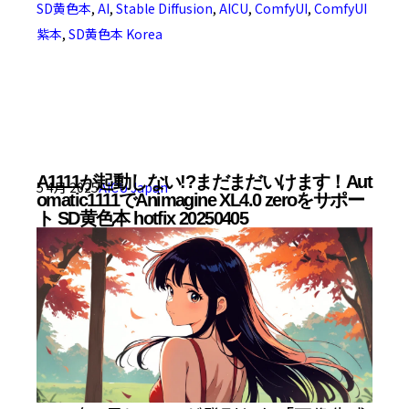
SD黄色本
,
AI
,
Stable Diffusion
,
AICU
,
ComfyUI
,
ComfyUI
紫本
,
SD黄色本 Korea
A1111が起動しない!?まだまだいけます！Aut
5 4月 2025
AICU Japan
omatic1111でAnimagine XL4.0 zeroをサポー
ト SD黄色本 hotfix 20250405