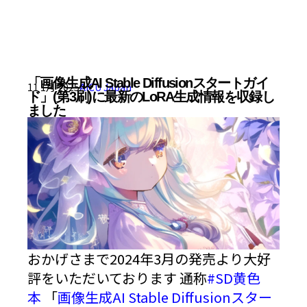
「画像生成AI Stable Diffusionスタートガイ
11 1月 2025
AICU Japan
ド」(第3刷)に最新のLoRA生成情報を収録し
ました
おかげさまで2024年3月の発売より大好
評をいただいております 通称
#SD黄色
本
「
画像生成AI Stable Diffusionスター