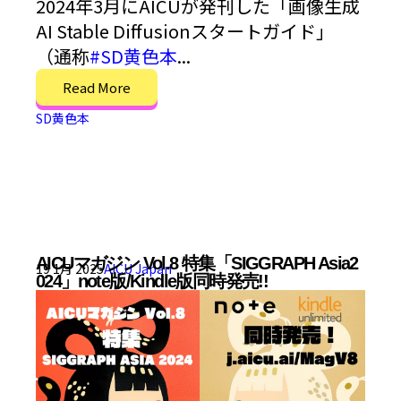
2024年3月にAICUが発刊した「画像生成
AI Stable Diffusionスタートガイド」
（通称
#SD黄色本
...
Read More
SD黄色本
AICUマガジン Vol.8 特集「SIGGRAPH Asia2
19 1月 2025
AICU Japan
024」note版/Kindle版同時発売!!