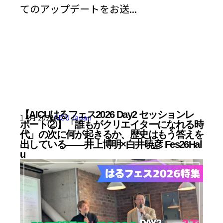
てのアップデートをお送...
【AICUはるフェス2026 Day2 セッションレ
1 4月 2026
AICU Japan
ポート②】「誰もがクリエイターになれる時
代」の次に何が起きるか、歴史はもう答えを
出している——井上博明×白井暁彦 Fes26Hal
u