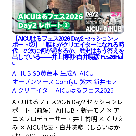
【AICUはるフェス2026 Day2 セッションレ
ポート②】「誰もがクリエイターになれる時
代」の次に何が起きるか、歴史はもう答えを
出している——井上博明×白井暁彦 Fes26Hal
u
AIHUB
SD黄色本
生成AI
AICU
オープンソース
ComfyUI紫本
新井モノ
AIクリエイター
AICUはるフェス2026
AICUはるフェス2026 Day2 セッションレ
ポート（前編） AiHUB・新井モノ × ア
ニメプロデューサー・井上博明 × くりえ
み × AICU代表・白井暁彦（しらいはか
せ） AICU medi...