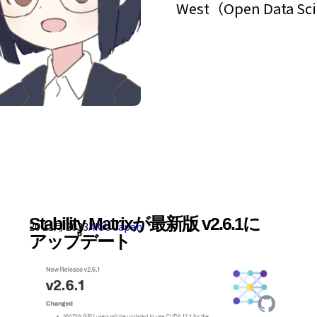
West（Open Data Scie
Stability Matrixが最新版 v2.6.1に
20 11月 2023
AICU Japan
アップデート