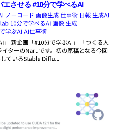
エさせる #10分で学べるAI
AI
ノーコード
画像生成
仕事術
日報
生成AI
lab
10分で学べるAI
画像
生成
分で学ぶAI
AI仕事術
I」 新企画「#10分で学ぶAI」 「つくる人
ライターのNaruです。初の原稿となる今回
しているStable Diffu...