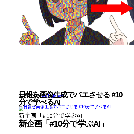
日報を画像生成でバエさせる #10
21 5月 2024
AICU Japan
分で学べるAI
新企画「#10分で学ぶAI」
新企画「#10分で学ぶAI」