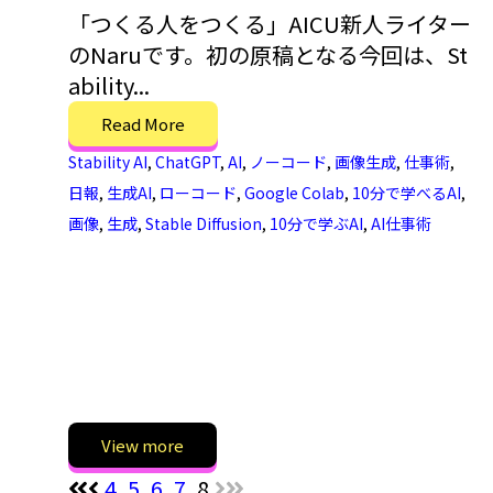
「つくる人をつくる」AICU新人ライター
のNaruです。初の原稿となる今回は、St
ability...
Read More
Stability AI
,
ChatGPT
,
AI
,
ノーコード
,
画像生成
,
仕事術
,
日報
,
生成AI
,
ローコード
,
Google Colab
,
10分で学べるAI
,
画像
,
生成
,
Stable Diffusion
,
10分で学ぶAI
,
AI仕事術
View more
4
5
6
7
8