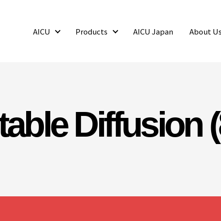
AICU
Products
AICU Japan
About U
AICU
Products
table Diffusion (