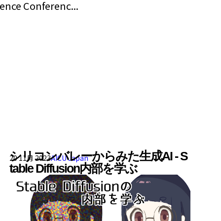
nce Conferenc...
シリコンバレーからみた生成AI - S
20 11月 2023
AICU Japan
table Diffusion内部を学ぶ