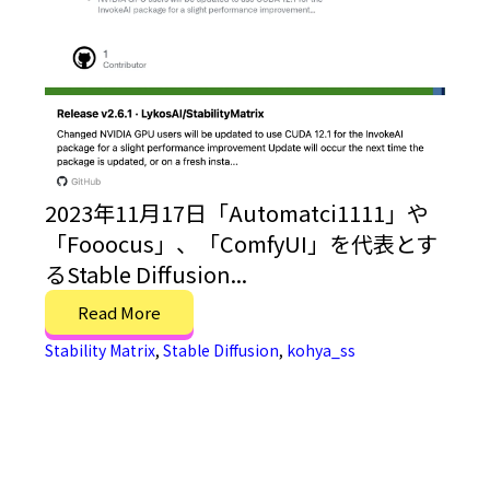
2023年11月17日「Automatci1111」や
「Fooocus」、「ComfyUI」を代表とす
るStable Diffusion...
Read More
Stability Matrix
,
Stable Diffusion
,
kohya_ss