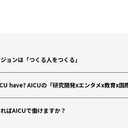
私たちのビジョンは「つくる人をつくる」
 the AICU have? AICUの「研究開発xエンタメx
 どうすればAICUで働けますか？